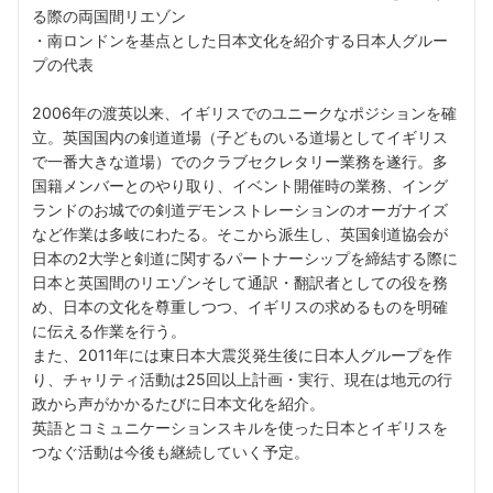
る際の両国間リエゾン
・南ロンドンを基点とした日本文化を紹介する日本人グルー
プの代表
2006年の渡英以来、イギリスでのユニークなポジションを確
立。英国国内の剣道道場（子どものいる道場としてイギリス
で一番大きな道場）でのクラブセクレタリー業務を遂行。多
国籍メンバーとのやり取り、イベント開催時の業務、イング
ランドのお城での剣道デモンストレーションのオーガナイズ
など作業は多岐にわたる。そこから派生し、英国剣道協会が
日本の2大学と剣道に関するパートナーシップを締結する際に
日本と英国間のリエゾンそして通訳・翻訳者としての役を務
め、日本の文化を尊重しつつ、イギリスの求めるものを明確
に伝える作業を行う。
また、2011年には東日本大震災発生後に日本人グループを作
り、チャリティ活動は25回以上計画・実行、現在は地元の行
政から声がかかるたびに日本文化を紹介。
英語とコミュニケーションスキルを使った日本とイギリスを
つなぐ活動は今後も継続していく予定。