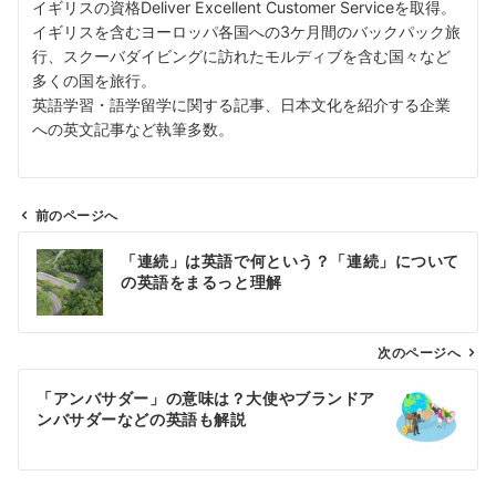
イギリスの資格Deliver Excellent Customer Serviceを取得。
イギリスを含むヨーロッパ各国への3ケ月間のバックパック旅
行、スクーバダイビングに訪れたモルディブを含む国々など
多くの国を旅行。
英語学習・語学留学に関する記事、日本文化を紹介する企業
への英文記事など執筆多数。
前のページへ
投
「連続」は英語で何という？「連続」について
稿
の英語をまるっと理解
ナ
ビ
ゲ
次のページへ
ー
「アンバサダー」の意味は？大使やブランドア
シ
ンバサダーなどの英語も解説
ョ
ン