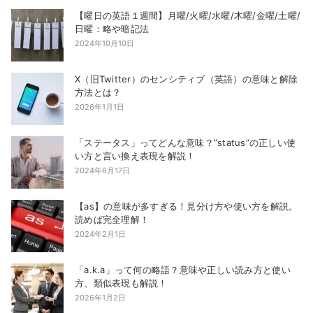
【曜日の英語１週間】月曜/火曜/水曜/木曜/金曜/土曜/
日曜：略や暗記法
2024年10月10日
X（旧Twitter）のセンシティブ（英語）の意味と解除
方法とは？
2026年1月1日
「ステータス」ってどんな意味？”status”の正しい使
い方と言い換え表現を解説！
2024年6月17日
【as】の意味が多すぎる！見分け方や使い方を解説。
読めば完全理解！
2024年2月1日
「a.k.a」って何の略語？意味や正しい読み方と使い
方、類似表現も解説！
2026年1月2日