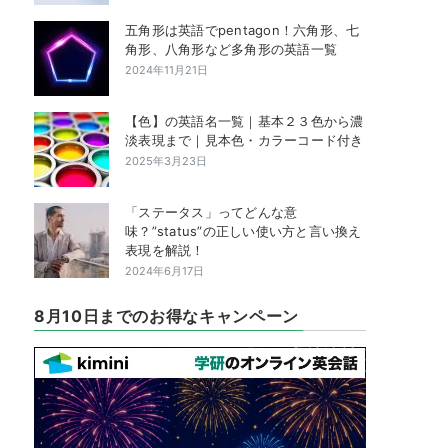
五角形は英語でpentagon！六角形、七
角形、八角形など多角形の英語一覧
2024年11月21日
【色】の英語名一覧｜基本２３色から濃
淡表現まで｜見本色・カラーコード付き
2025年3月23日
「ステータス」ってどんな意
味？”status”の正しい使い方と言い換え
表現を解説！
2024年6月17日
8月10日までのお得なキャンペーン