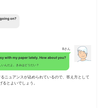
 going on?
Bさん
 busy with my paper lately. How about you?
しいんだよ。きみはどうだい？
」と質問するニュアンスが込められているので、答え方として
げるとよいでしょう。