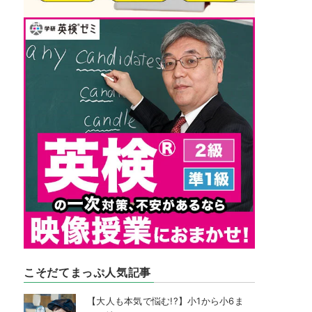
こそだてまっぷ人気記事
【大人も本気で悩む!?】小1から小6ま