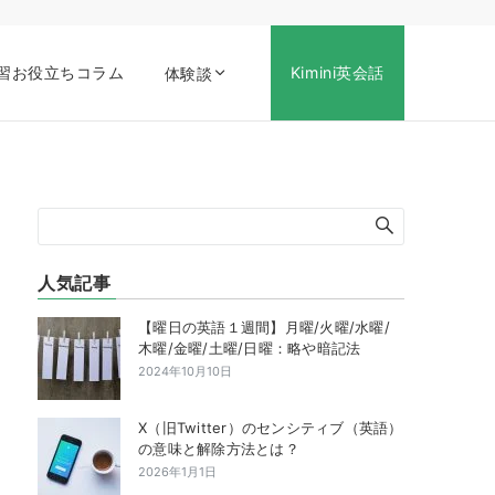
習お役立ちコラム
Kimini英会話
体験談
人気記事
【曜日の英語１週間】月曜/火曜/水曜/
木曜/金曜/土曜/日曜：略や暗記法
2024年10月10日
X（旧Twitter）のセンシティブ（英語）
の意味と解除方法とは？
2026年1月1日