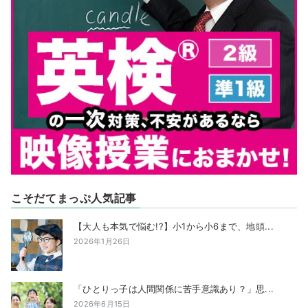
こそだてまっぷ人気記事
【大人も本気で悩む!?】小1から小6まで、地頭...
2026年1月26日
「ひとりっ子は人間関係に苦手意識あり？」思...
2026年6月15日