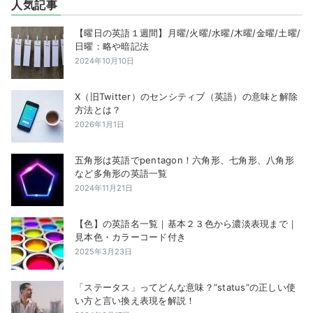
人気記事
【曜日の英語１週間】月曜/火曜/水曜/木曜/金曜/土曜/
日曜：略や暗記法
2024年10月10日
X（旧Twitter）のセンシティブ（英語）の意味と解除
方法とは？
2026年1月1日
五角形は英語でpentagon！六角形、七角形、八角形
など多角形の英語一覧
2024年11月21日
【色】の英語名一覧｜基本２３色から濃淡表現まで｜
見本色・カラーコード付き
2025年3月23日
「ステータス」ってどんな意味？”status”の正しい使
い方と言い換え表現を解説！