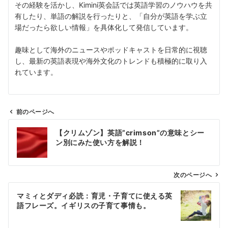
その経験を活かし、Kimini英会話では英語学習のノウハウを共
有したり、単語の解説を行ったりと、「自分が英語を学ぶ立
場だったら欲しい情報」を具体化して発信しています。
趣味として海外のニュースやポッドキャストを日常的に視聴
し、最新の英語表現や海外文化のトレンドも積極的に取り入
れています。
前のページへ
投
【クリムゾン】英語”crimson”の意味とシー
稿
ン別にみた使い方を解説！
ナ
ビ
ゲ
次のページへ
ー
マミィとダディ必読：育児・子育てに使える英
シ
語フレーズ。イギリスの子育て事情も。
ョ
ン