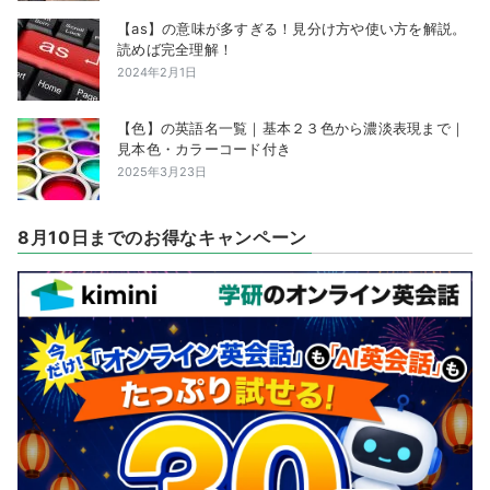
【as】の意味が多すぎる！見分け方や使い方を解説。
読めば完全理解！
2024年2月1日
【色】の英語名一覧｜基本２３色から濃淡表現まで｜
見本色・カラーコード付き
2025年3月23日
8月10日までのお得なキャンペーン