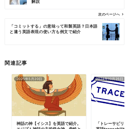
ナ
解説
ビ
ゲ
次のページへ
ー
「コミットする」の意味って和製英語？日本語
シ
と違う英語表現の使い方も例文で紹介
ョ
ン
関連記事
2025年5月20日
2024年10月25日
神話の神【イシス】を英語で紹介。
「トレーサビリテ
エジプト神話の主役級女神、母性と
英語traceabil