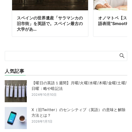
スペインの世界遺産「サラマンカの
オノマトペ【スイ
旧市街」を英語で。スペイン最古の
語表現”Smoothly”
大学があ…
人気記事
【曜日の英語１週間】月曜/火曜/水曜/木曜/金曜/土曜/
日曜：略や暗記法
2024年10月10日
X（旧Twitter）のセンシティブ（英語）の意味と解除
方法とは？
2026年1月1日