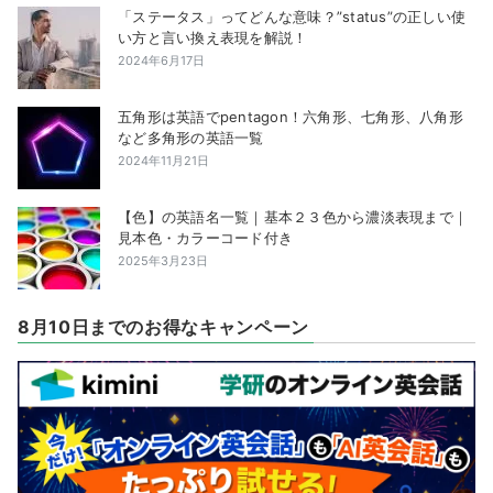
「ステータス」ってどんな意味？”status”の正しい使
い方と言い換え表現を解説！
2024年6月17日
五角形は英語でpentagon！六角形、七角形、八角形
など多角形の英語一覧
2024年11月21日
【色】の英語名一覧｜基本２３色から濃淡表現まで｜
見本色・カラーコード付き
2025年3月23日
8月10日までのお得なキャンペーン