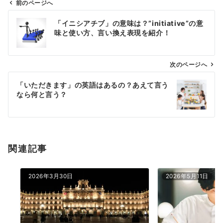
前のページへ
投
「イニシアチブ」の意味は？”initiative”の意
稿
味と使い方、言い換え表現を紹介！
ナ
ビ
ゲ
次のページへ
ー
「いただきます」の英語はあるの？あえて言う
シ
なら何と言う？
ョ
ン
関連記事
2026年3月30日
2026年5月11日