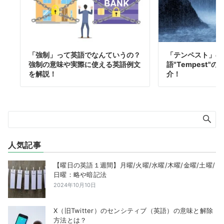
「強制」って英語でなんていうの？
「テンペスト」の
強制の意味や実際に使える英語例文
語"Tempest"
を解説！
介！
人気記事
【曜日の英語１週間】月曜/火曜/水曜/木曜/金曜/土曜/
日曜：略や暗記法
2024年10月10日
X（旧Twitter）のセンシティブ（英語）の意味と解除
方法とは？