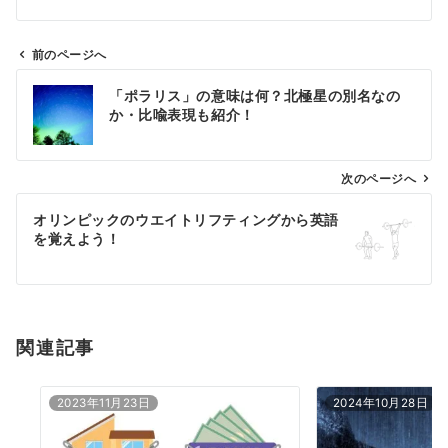
前のページへ
投
「ポラリス」の意味は何？北極星の別名なの
稿
か・比喩表現も紹介！
ナ
ビ
ゲ
次のページへ
ー
オリンピックのウエイトリフティングから英語
シ
を覚えよう！
ョ
ン
関連記事
2023年11月23日
2024年10月28日