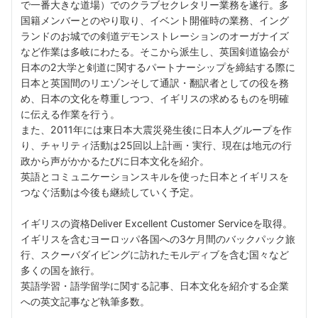
で一番大きな道場）でのクラブセクレタリー業務を遂行。多
国籍メンバーとのやり取り、イベント開催時の業務、イング
ランドのお城での剣道デモンストレーションのオーガナイズ
など作業は多岐にわたる。そこから派生し、英国剣道協会が
日本の2大学と剣道に関するパートナーシップを締結する際に
日本と英国間のリエゾンそして通訳・翻訳者としての役を務
め、日本の文化を尊重しつつ、イギリスの求めるものを明確
に伝える作業を行う。
また、2011年には東日本大震災発生後に日本人グループを作
り、チャリティ活動は25回以上計画・実行、現在は地元の行
政から声がかかるたびに日本文化を紹介。
英語とコミュニケーションスキルを使った日本とイギリスを
つなぐ活動は今後も継続していく予定。
イギリスの資格Deliver Excellent Customer Serviceを取得。
イギリスを含むヨーロッパ各国への3ケ月間のバックパック旅
行、スクーバダイビングに訪れたモルディブを含む国々など
多くの国を旅行。
英語学習・語学留学に関する記事、日本文化を紹介する企業
への英文記事など執筆多数。