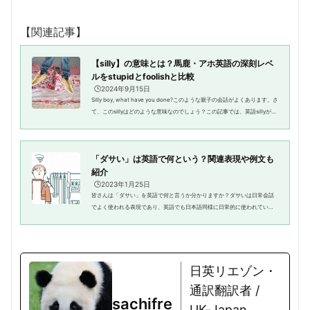
【関連記事】
【silly】の意味とは？馬鹿・アホ英語の深刻レベ
ルをstupidとfoolishと比較
🕒️2024年9月15日
Silly boy, what have you done?このような親子の会話がよくあります。さ
て、このsillyはどのような意味なのでしょう？この記事では、英語sillyがネ
イティブにどう使われているのか紹介します。レベルの違う馬鹿の英語stu
pidやfoolishとの違いも...
「ダサい」は英語で何という？関連表現や例文も
紹介
🕒️2023年1月25日
皆さんは「ダサい」を英語で何と言うか分かりますか？ダサいは日常会話
でよく使われる表現であり、英語でも日本語同様に日常的に使われていま
す。こちらの記事では、「ダサい」の英語表現はもちろん、関連表現も紹
介していきます。応用として例...
日英リエゾン・
通訳翻訳者 /
sachifre
UK-Japan