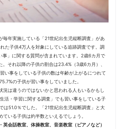
が毎年実施している「21世紀出生児縦断調査」があ
生まれた子供4万人を対象にしている追跡調査です。調
い事」に関する質問が含まれています。2歳6カ月で
た。それ以降の子供の割合は23.4%（3歳6カ月）、
）で、習い事をしている子供の数は年齢が上がるにつれて
75.7%の子供が習い事をしていました。
状況は違うのではないかと思われる人もいるかもし
常生活・学習に関する調査」でも習い事をしている子
歳では51.0％でした。「21世紀出生児縦断調査」と大
めている子供は約半数といえるでしょう。
・英会話教室、体操教室、音楽教室（ピアノなど）