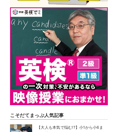
こそだてまっぷ人気記事
【大人も本気で悩む!?】小1から小6ま