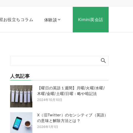
習お役立ちコラム
Kimini英会話
体験談
人気記事
【曜日の英語１週間】月曜/火曜/水曜/
木曜/金曜/土曜/日曜：略や暗記法
2024年10月10日
X（旧Twitter）のセンシティブ（英語）
の意味と解除方法とは？
2026年1月1日