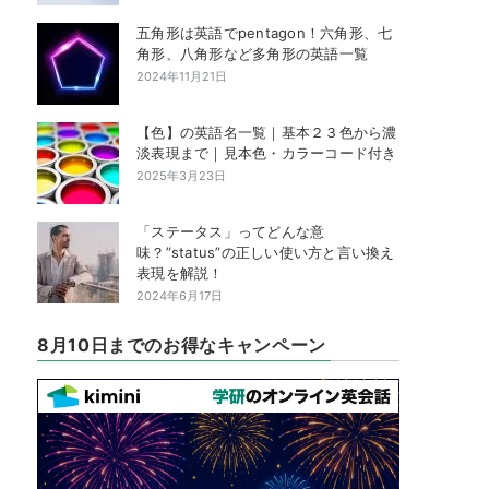
五角形は英語でpentagon！六角形、七
角形、八角形など多角形の英語一覧
2024年11月21日
【色】の英語名一覧｜基本２３色から濃
淡表現まで｜見本色・カラーコード付き
2025年3月23日
「ステータス」ってどんな意
味？”status”の正しい使い方と言い換え
表現を解説！
2024年6月17日
8月10日までのお得なキャンペーン