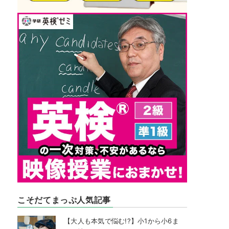
こそだてまっぷ人気記事
【大人も本気で悩む!?】小1から小6ま