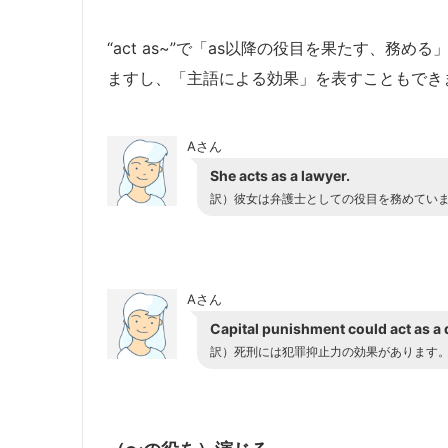
“act as~”で「as以降の役目を果たす、務
ますし、「主語による効果」を表すこともでき
Aさん
She acts as a lawyer.
訳）
彼女は弁護士としての役目を務めてい
Aさん
Capital punishment could act as a 
訳）
死刑には犯罪抑止力の効果があります