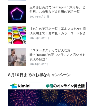
五角形は英語でpentagon！六角形、七
角形、八角形など多角形の英語一覧
2024年11月21日
【色】の英語名一覧｜基本２３色から濃
淡表現まで｜見本色・カラーコード付き
2025年3月23日
「ステータス」ってどんな意
味？”status”の正しい使い方と言い換え
表現を解説！
2024年6月17日
8月10日までのお得なキャンペーン