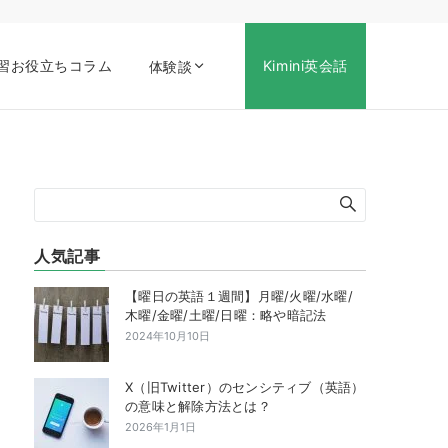
習お役立ちコラム
Kimini英会話
体験談
人気記事
【曜日の英語１週間】月曜/火曜/水曜/
木曜/金曜/土曜/日曜：略や暗記法
2024年10月10日
X（旧Twitter）のセンシティブ（英語）
の意味と解除方法とは？
2026年1月1日