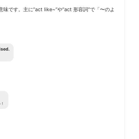
。主に”act like~”や”act 形容詞”で「〜のよ
ised.
。
い！