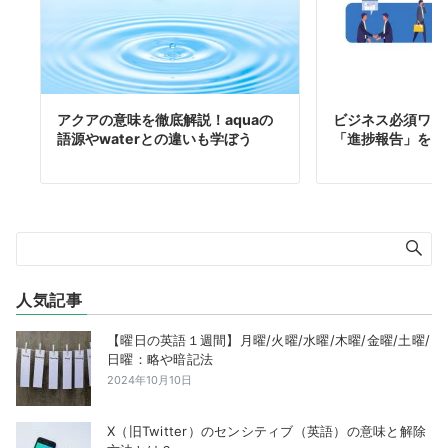
アクアの意味を徹底解説！aquaの
ビジネス必須ワー
語源やwaterとの違いも学ぼう
「進捗報告」をマ
人気記事
【曜日の英語１週間】月曜/火曜/水曜/木曜/金曜/土曜/
日曜：略や暗記法
2024年10月10日
X（旧Twitter）のセンシティブ（英語）の意味と解除