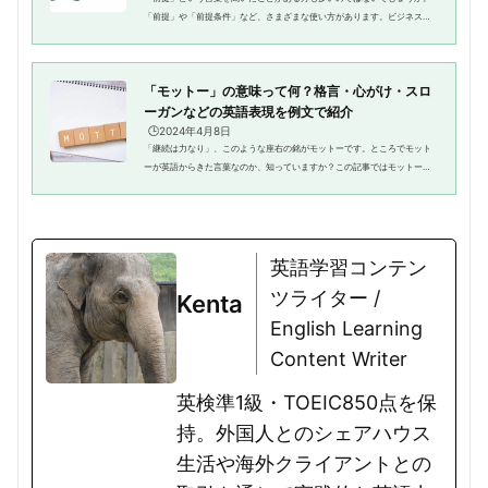
「前提」や「前提条件」など、さまざまな使い方があります。ビジネスシ
ーンではもちろん、日常生活でも使うことがあるでしょう。しかし、英語
ではどのように表現すればいい...
「モットー」の意味って何？格言・心がけ・スロ
ーガンなどの英語表現を例文で紹介
🕒️2024年4月8日
「継続は力なり」、このような座右の銘がモットーです。ところでモット
ーが英語からきた言葉なのか、知っていますか？この記事ではモットーの
意味を解説し、また関連する英語表現を紹介しましょう。モットーの意味
と英語表現 「失敗は成功...
英語学習コンテン
ツライター /
Kenta
English Learning
Content Writer
英検準1級・TOEIC850点を保
持。外国人とのシェアハウス
生活や海外クライアントとの