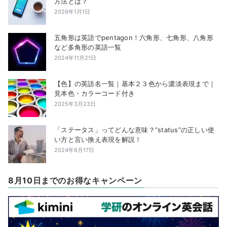
方法とは？
2026年1月1日
五角形は英語でpentagon！六角形、七角形、八角形
など多角形の英語一覧
2024年11月21日
【色】の英語名一覧｜基本２３色から濃淡表現まで｜
見本色・カラーコード付き
2025年3月23日
「ステータス」ってどんな意味？”status”の正しい使
い方と言い換え表現を解説！
2024年6月17日
8月10日までのお得なキャンペーン