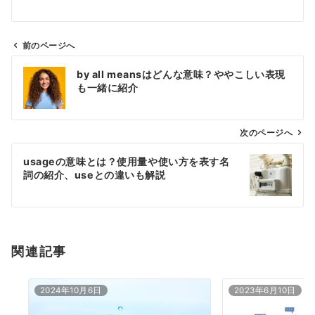
前のページへ
投
by all meansはどんな意味？ややこしい表現
稿
も一緒に紹介
ナ
ビ
ゲ
次のページへ
ー
usageの意味とは？使用量や使い方を表す名
シ
詞の紹介、useとの違いも解説
ョ
ン
関連記事
2024年10月6日
2023年6月10日