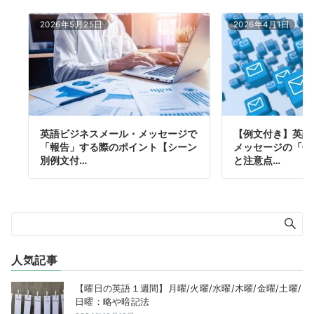
2026年5月25日
2026年4月1日
英語ビジネスメール・メッセージで
【例文付き】英語
「報告」する際のポイント【シーン
メッセージの「件
別例文付…
と注意点…
人気記事
【曜日の英語１週間】月曜/火曜/水曜/木曜/金曜/土曜/
日曜：略や暗記法