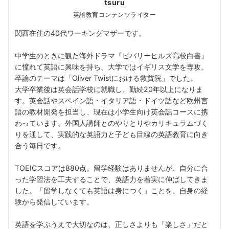
tsuru
英語教育コンテンツライター
関西在住の40代ワーキングマザーです。
中学生のときに観た海外ドラマ『ビバリーヒルズ高校白書』
に憧れて英語に興味を持ち、大学ではイギリス文学を専攻。
卒論のテーマは「Oliver Twistにおける救貧院」でした。
大学卒業後は英会話学校に就職し、勤続20年以上になりま
す。英会話やスペイン語・イタリア語・ドイツ語など欧州言
語の教材開発を担当し、現在は小学生向け英会話コースに携
わっています。外国人講師とのやりとりやカリキュラムづく
りを通して、実践的な英語力と子ども目線の英語教育に向き
合う毎日です。
TOEICスコアは880点。留学経験はありませんが、自分に合
った学習法を工夫することで、英語力を着実に伸ばしてきま
した。「留学しなくても英語は身につく」ことを、自身の経
験から発信しています。
英語を学ぶうえで大切なのは、正しさよりも「楽しさ」だと