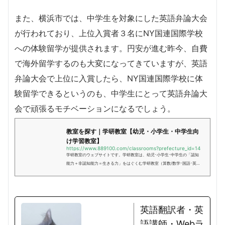
また、横浜市では、中学生を対象にした英語弁論大会
が行われており、上位入賞者３名にNY国連国際学校
への体験留学が提供されます。円安が進む昨今、自費
で海外留学するのも大変になってきていますが、英語
弁論大会で上位に入賞したら、NY国連国際学校に体
験留学できるというのも、中学生にとって英語弁論大
会で頑張るモチベーションになるでしょう。
教室を探す｜学研教室【幼児・小学生・中学生向
け学習教室】
https://www.889100.com/classrooms?prefecture_id=14
学研教室のウェブサイトです。学研教室は、幼児･小学生･中学生の「認知
能力＋非認知能力＝生きる力」をはぐくむ学研教室（算数/数学･国語･英
語）です。
英語翻訳者・英
語講師・Webラ