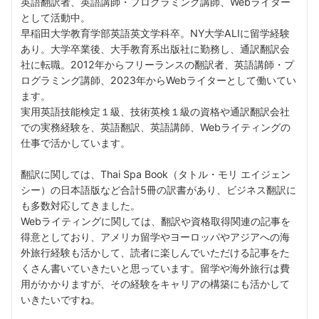
英語翻訳者、英語講師・プログラミング講師、Webライター
として活動中。
早稲田大学教育学部英語英文学科卒。NY大学ALIに留学経験
あり。大学卒業後、大手教育系出版社に勤務し、通訳翻訳会
社に転職。2012年からフリーランスの翻訳者、英語講師・プ
ログラミング講師、2023年からWebライターとして働いてい
ます。
実用英語技能検定１級、技術英検１級の資格や通訳翻訳会社
での実務経験を、英語翻訳、英語講師、Webライティングの
仕事で活かしています。
翻訳に関しては、Thai Spa Book（タトル・モリ エイジェン
シー）の日本語版など合計5冊の訳書があり、ビジネス翻訳に
も多数対応してきました。
Webライティングに関しては、翻訳や資格取得関連の記事を
得意としており、アメリカ留学やヨーロッパやアジアへの海
外旅行経験も活かして、読者に楽しんでいただける記事をた
くさん書いていきたいと思っています。留学や海外旅行は費
用がかかりますが、その経験をキャリアの構築にも活かして
いきたいですね。