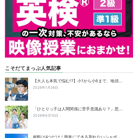
こそだてまっぷ人気記事
【大人も本気で悩む!?】小1から小6まで、地頭...
2026年1月26日
「ひとりっ子は人間関係に苦手意識あり？」思...
2026年6月15日
材料は4つだけ！簡単にできる割れないシャボ...