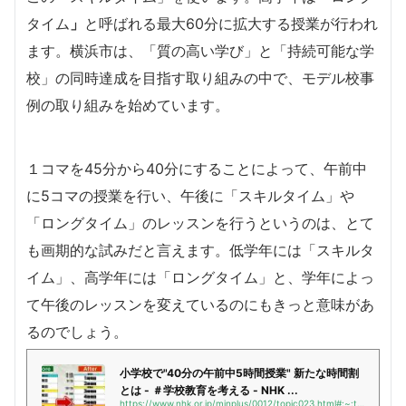
タイム
」
と呼ばれる最大60分に拡大する授業が行われ
ます。横浜市は、「質の高い学び」と「持続可能な学
校」の同時達成を目指す取り組みの中で、モデル校事
例の取り組みを始めています。
１コマを45分から40分にすることによって、午前中
に5コマの授業を行い、午後に「スキルタイム」や
「ロングタイム」のレッスンを行うというのは、とて
も画期的な試みだと言えます。低学年には「スキルタ
イム」、高学年には「ロングタイム」と、学年によっ
て午後のレッスンを変えているのにもきっと意味があ
るのでしょう。
小学校で"40分の午前中5時間授業" 新たな時間割
とは - ＃学校教育を考える - NHK ...
https://www.nhk.or.jp/minplus/0012/topic023.html#:~:text=横浜市の小学校で,を大胆に見直す取り組み。