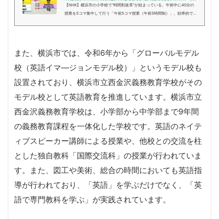
【NHK】横浜市の小学校で“時間割改革”が始まっている。午前中に40分の
授業を5コマ集中して行う「午前5コマ授業（午前5時間制）」。効率的で
質の高い授業を目指しつつ、下校時刻を早めることで教員の長時間労働を
改善しようという試みだ。そんな...
また、横浜市では、令和6年から「グローバルモデル
校（英語イマ―ジョンモデル校）」というモデル校も
設置されており、横浜市立西金沢義務教育学校がその
モデル校として英語教育を推進しています。横浜市立
西金沢義務教育学校は、小学部から中学部まで9年間
の義務教育課程を一体化した学校です。英語のネイテ
ィブスピーカー講師による授業や、他校との交流を柱
とした独自教科「国際交流科」の授業が行われていま
す。また、図工や美術、総合の時間においても英語指
導が行われており、「英語」を学ぶだけでなく、「英
語で専門教科を学ぶ」が実践されています。