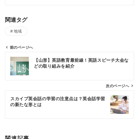
関連タグ
地域
前のページへ
投
【山形】英語教育最前線！英語スピーチ大会な
稿
どの取り組みを紹介
ナ
ビ
ゲ
次のページへ
ー
スカイプ英会話の学習の注意点は？英会話学習
シ
の新たな形とは
ョ
ン
関連記事