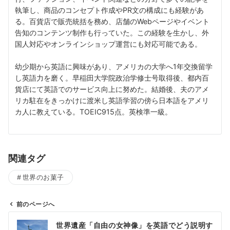
執筆し、商品のコンセプト作成やPR文の構成にも経験があ
る。百貨店で販売統括を務め、店舗のWebページやイベント
告知のコンテンツ制作も行っていた。この経験を生かし、外
国人対応やオンラインショップ運営にも対応可能である。
幼少期から英語に興味があり、アメリカの大学へ1年交換留学
し英語力を磨く。早稲田大学院政治学修士号取得後、都内百
貨店にて英語でのサービス向上に努めた。結婚後、夫のアメ
リカ駐在をきっかけに渡米し英語学習の傍ら日本語をアメリ
カ人に教えている。TOEIC915点。英検準一級。
関連タグ
世界のお菓子
前のページへ
投
世界遺産「自由の女神像」を英語でどう説明す
稿