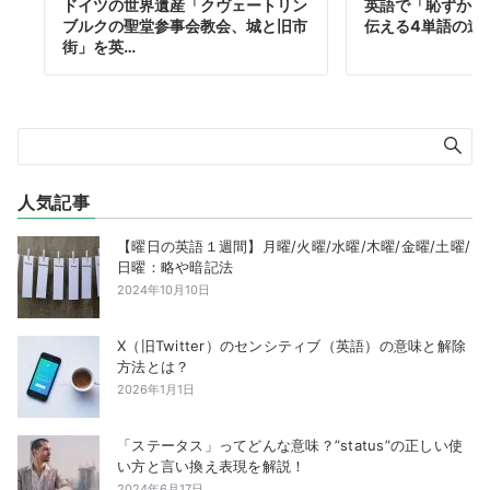
ドイツの世界遺産「クヴェートリン
英語で「恥ずかし
ブルクの聖堂参事会教会、城と旧市
伝える4単語の違
街」を英…
人気記事
【曜日の英語１週間】月曜/火曜/水曜/木曜/金曜/土曜/
日曜：略や暗記法
2024年10月10日
X（旧Twitter）のセンシティブ（英語）の意味と解除
方法とは？
2026年1月1日
「ステータス」ってどんな意味？”status”の正しい使
い方と言い換え表現を解説！
2024年6月17日