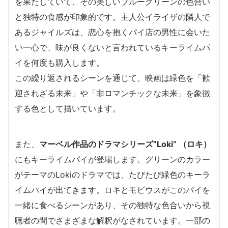
を果たしていて、その美しいブルーグリーンの色合い
と独特の食感が印象的です。主人公イライザの隣人で
あるジャイルズは、恋心を抱くパイ店の男性に会いた
い一心で、味が良くないと言われているキーライムパ
イを何度も購入します。
この繰り返されるシーンを通じて、映画は緑色を「歓
迎されざる未来」や「非ロマンチックな未来」を象徴
する色として描いています。
また、
マーベル作品のドラマシリーズ”Loki” （ロキ）
にもキーライムパイが登場します。グリーンのカラー
がテーマのLokiのドラマでは、たびたび緑色のキーラ
イムパイが出てきます。ロキとモビウスがこのパイを
一緒に食べるシーンがあり、その独特な色合いから視
聴者の間でさまざまな解釈がなされています。一部の