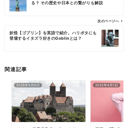
る？ その歴史や日本との繋がりも解説
ナ
ビ
ゲ
次のページへ
ー
妖怪【ゴブリン】を英語で紹介。ハリポタにも
シ
登場するイタズラ好きのGoblinとは？
ョ
ン
関連記事
2025年9月6日
2022年4月1日