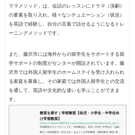
ラマメソッド」は、会話のレッスンにドラマ（演劇）
の要素を取り入れ、様々なシチュエーション（状況）
を英語で経験し、自分の言葉で話せるようになるトレ
ーニングメソッドです。
また、藤沢市には海外からの留学生をサポートする留
学サポートの制度がセンターが開設されています。藤
沢市では外国人留学生のホームステイを受け入れられ
る家庭を募集し、その家庭では外国人留学生との交流
を通して、英語や文化的な違いも学ぶことができま
す。
教室を探す｜学研教室【幼児・小学生・中学生向
け学習教室】
https://www.889100.com/classrooms?prefecture_id=14&amp;#038;#038;city=藤沢市
学研教室のウェブサイトです。学研教室は、幼児･小学生･中学生の「認知
能力＋非認知能力＝生きる力」をはぐくむ学研教室（算数/数学･国語･英