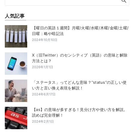
人気記事
【曜日の英語１週間】月曜/火曜/水曜/木曜/金曜/土曜/
日曜：略や暗記法
2024年10月10日
X（旧Twitter）のセンシティブ（英語）の意味と解除
方法とは？
2026年1月1日
「ステータス」ってどんな意味？”status”の正しい使
い方と言い換え表現を解説！
2024年6月17日
【as】の意味が多すぎる！見分け方や使い方を解説。
読めば完全理解！
2024年2月1日