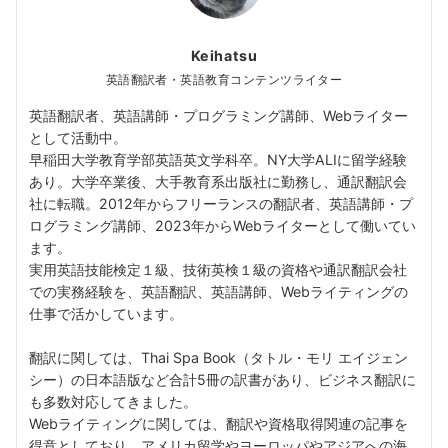
Keihatsu
英語翻訳者・英語教育コンテンツライター
英語翻訳者、英語講師・プログラミング講師、Webライター
として活動中。
早稲田大学教育学部英語英文学科卒。NY大学ALIに留学経験
あり。大学卒業後、大手教育系出版社に勤務し、通訳翻訳会
社に転職。2012年からフリーランスの翻訳者、英語講師・プ
ログラミング講師、2023年からWebライターとして働いてい
ます。
実用英語技能検定１級、技術英検１級の資格や通訳翻訳会社
での実務経験を、英語翻訳、英語講師、Webライティングの
仕事で活かしています。
翻訳に関しては、Thai Spa Book（タトル・モリ エイジェン
シー）の日本語版など合計5冊の訳書があり、ビジネス翻訳に
も多数対応してきました。
Webライティングに関しては、翻訳や資格取得関連の記事を
得意としており、アメリカ留学やヨーロッパやアジアへの海