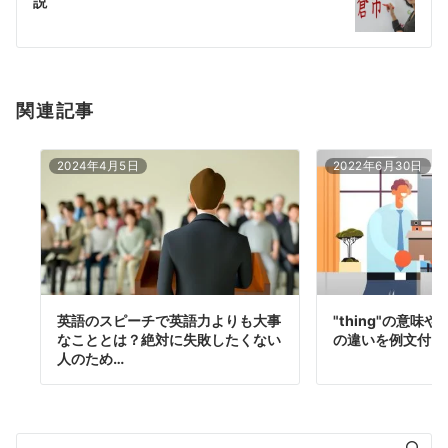
説
ョ
ン
関連記事
2024年4月5日
2022年6月30日
英語のスピーチで英語力よりも大事
"thing"の意味や"th
なこととは？絶対に失敗したくない
の違いを例文付き
人のため…