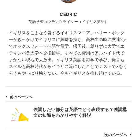
CEDRIC
英語学習コンテンツライター（イギリス英語）
イギリスをこよなく愛するイギリスマニア。ハリー・ポッタ
ーがきっかけでイギリスに興味を持ち、高校生の時に友達2人
でオックスフォードへ語学留学。帰国後、懲りずに大学でエ
ディンバラ大学へ交換留学。すべての費用はアルバイト代で
まかない現地で大放出。イギリス英語を独学で学び、発音も
スペルも高校時代からイギリス流にしたことでテストで×をく
らうもやっぱり懲りない。今もイギリスを推し続けている。
前のページへ
投
強調したい部分は英語でどう表現する？強調構
稿
文の知識をわかりやすく解説
ナ
ビ
ゲ
次のページへ