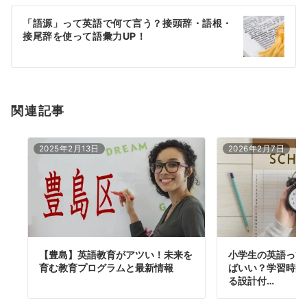
ー
「語源」って英語で何て言う？接頭辞・語根・
シ
接尾辞を使って語彙力UP！
ョ
ン
関連記事
2025年2月13日
2026年2月7日
【豊島】英語教育がアツい！未来を
小学生の英語って
育む教育プログラムと最新情報
ばいい？学習時間
る設計付…