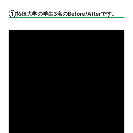
①拓殖大学の学生3名のBefore/Afterです。