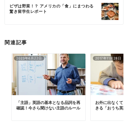
ー
ピザは野菜！？ アメリカの「食」にまつわる
シ
驚き留学生レポート
ョ
ン
関連記事
2023年6月22日
2017年11月28日
「主語」英語の基本となる品詞を再
お外に出なくても
確認！今さら聞けない主語のルール
きる「おうち英語