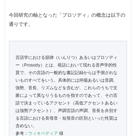
今回研究の軸となった「プロソディ」の概念は以下の
通りです。
言語学における韻律（いんりつ）あるいはプロソディ
ー（Prosody）とは、発話において現れる音声学的性
質で、その言語の一般的な書記記録からは予測されな
いものすべてをいう。具体的には抑揚あるいは音調、
強勢、音長、リズムなどを含むが、これらのうちで文
脈によって異なりうるものを指すのであって、その言
語で決まっているアクセント（高低アクセントあるい
は強勢アクセント）、声調言語の声調、音長を弁別す
る言語における長母音・短母音の区別といった性質は
含めない。
参考：
ウィキペディア
様