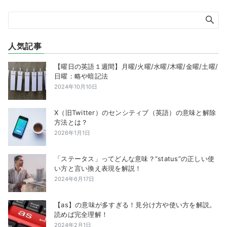
人気記事
【曜日の英語１週間】月曜/火曜/水曜/木曜/金曜/土曜/
日曜：略や暗記法
2024年10月10日
X（旧Twitter）のセンシティブ（英語）の意味と解除
方法とは？
2026年1月1日
「ステータス」ってどんな意味？”status”の正しい使
い方と言い換え表現を解説！
2024年6月17日
【as】の意味が多すぎる！見分け方や使い方を解説。
読めば完全理解！
2024年2月1日