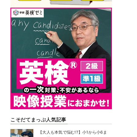
こそだてまっぷ人気記事
【大人も本気で悩む!?】小1から小6ま