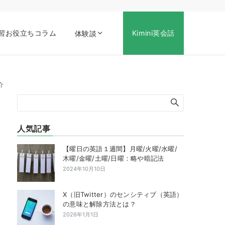
習お役立ちコラム
Kimini英会話
体験談
介
人気記事
【曜日の英語１週間】月曜/火曜/水曜/
木曜/金曜/土曜/日曜：略や暗記法
2024年10月10日
X（旧Twitter）のセンシティブ（英語）
の意味と解除方法とは？
2026年1月1日