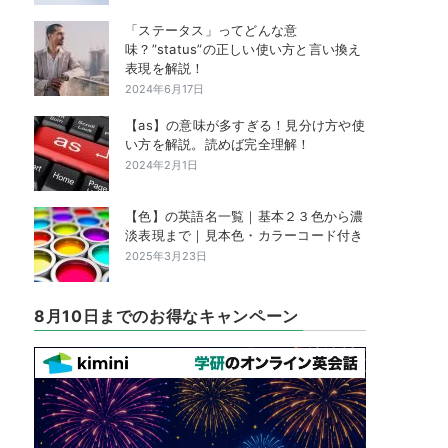
「ステータス」ってどんな意
味？”status”の正しい使い方と言い換え
表現を解説！
2024年6月17日
【as】の意味が多すぎる！見分け方や使
い方を解説。読めば完全理解！
2024年2月1日
【色】の英語名一覧｜基本２３色から濃
淡表現まで｜見本色・カラーコード付き
2025年3月23日
8月10日までのお得なキャンペーン