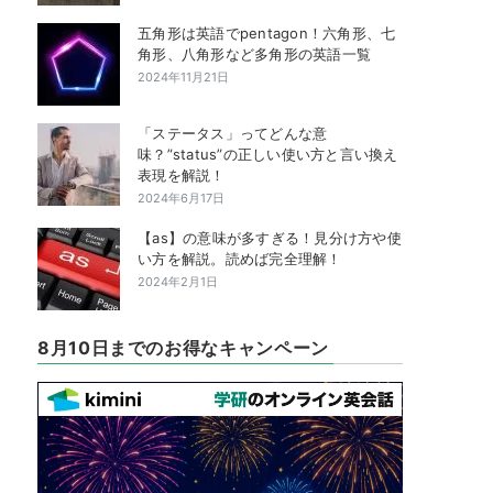
五角形は英語でpentagon！六角形、七
角形、八角形など多角形の英語一覧
2024年11月21日
「ステータス」ってどんな意
味？”status”の正しい使い方と言い換え
表現を解説！
2024年6月17日
【as】の意味が多すぎる！見分け方や使
い方を解説。読めば完全理解！
2024年2月1日
8月10日までのお得なキャンペーン