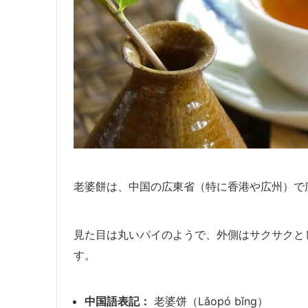
老婆餅は、中国の広東省（特に香港や広州）で
見た目は丸いパイのようで、外側はサクサクと
す。
中国語表記：
老婆饼（Lǎopó bǐng）