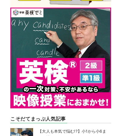
こそだてまっぷ人気記事
【大人も本気で悩む!?】小1から小6ま