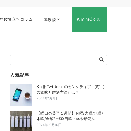
習お役立ちコラム
Kimini英会話
体験談
人気記事
X（旧Twitter）のセンシティブ（英語）
の意味と解除方法とは？
2026年1月1日
【曜日の英語１週間】月曜/火曜/水曜/
木曜/金曜/土曜/日曜：略や暗記法
2024年10月10日