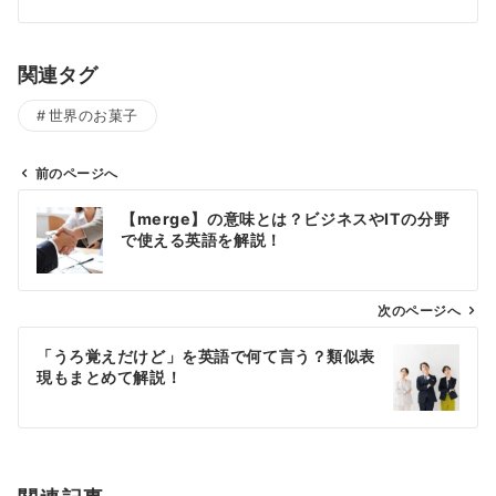
関連タグ
世界のお菓子
前のページへ
投
【merge】の意味とは？ビジネスやITの分野
稿
で使える英語を解説！
ナ
ビ
ゲ
次のページへ
ー
「うろ覚えだけど」を英語で何て言う？類似表
シ
現もまとめて解説！
ョ
ン