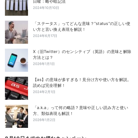
日曜：略や暗記法
2024年10月10日
「ステータス」ってどんな意味？”status”の正しい使
い方と言い換え表現を解説！
2024年6月17日
X（旧Twitter）のセンシティブ（英語）の意味と解除
方法とは？
2026年1月1日
【as】の意味が多すぎる！見分け方や使い方を解説。
読めば完全理解！
2024年2月1日
「a.k.a」って何の略語？意味や正しい読み方と使い
方、類似表現も解説！
2026年1月2日