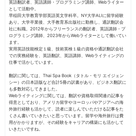
英語翻訳者、英語講師・プログラミング講師、Webライター
として活動中。
早稲田大学教育学部英語英文学科卒。NY大学ALIに留学経験
あり。大学卒業後、大手教育系出版社に勤務し、通訳翻訳会
社に転職。2012年からフリーランスの翻訳者、英語講師・プ
ログラミング講師、2023年からWebライターとして働いてい
ます。
実用英語技能検定１級、技術英検１級の資格や通訳翻訳会社
での実務経験を、英語翻訳、英語講師、Webライティングの
仕事で活かしています。
翻訳に関しては、Thai Spa Book（タトル・モリ エイジェン
シー）の日本語版など合計5冊の訳書があり、ビジネス翻訳に
も多数対応してきました。
Webライティングに関しては、翻訳や資格取得関連の記事を
得意としており、アメリカ留学やヨーロッパやアジアへの海
外旅行経験も活かして、読者に楽しんでいただける記事をた
くさん書いていきたいと思っています。留学や海外旅行は費
用がかかりますが、その経験をキャリアの構築にも活かして
いきたいですね。