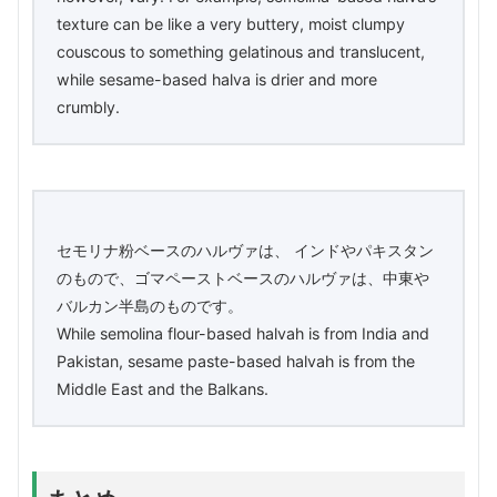
texture can be like a very buttery, moist clumpy
couscous to something gelatinous and translucent,
while sesame-based halva is drier and more
crumbly.
セモリナ粉ベースのハルヴァは、 インドやパキスタン
のもので、ゴマペーストベースのハルヴァは、中東や
バルカン半島のものです。
While semolina flour-based halvah is from India and
Pakistan, sesame paste-based halvah is from the
Middle East and the Balkans.