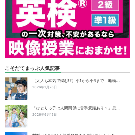
こそだてまっぷ人気記事
【大人も本気で悩む!?】小1から小6まで、地頭...
2026年1月26日
「ひとりっ子は人間関係に苦手意識あり？」思...
2026年6月15日