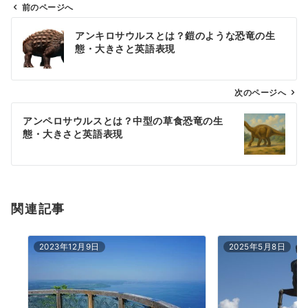
前のページへ
投
アンキロサウルスとは？鎧のような恐竜の生
稿
態・大きさと英語表現
ナ
ビ
ゲ
次のページへ
ー
アンペロサウルスとは？中型の草食恐竜の生
シ
態・大きさと英語表現
ョ
ン
関連記事
2023年12月9日
2025年5月8日