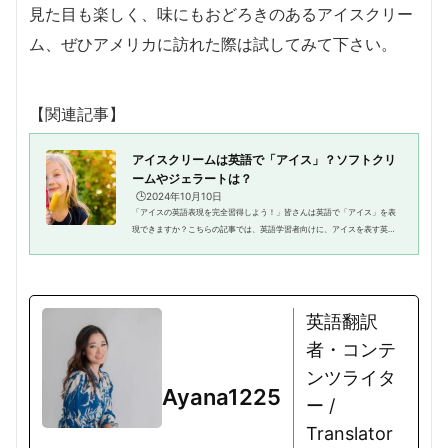
見た目も楽しく、味にもおどろきのあるアイスクリー
ム、ぜひアメリカに訪れた際は試してみて下さい。
【関連記事】
アイスクリームは英語で「アイス」？ソフトクリ
ームやジェラートは？
🕒️2024年10月10日
「アイスの英語表現を完全習得しよう！」皆さんは英語で「アイス」を表
現できますか？こちらの記事では、英語学習者向けに、アイスを表す英語
表現の種類や使い方、さらには具体的な例文を紹介します。アイスに関す
る英語表現が分からなくて困っ...
英語翻訳
者・コンテ
ンツライタ
Ayana1225
ー /
Translator