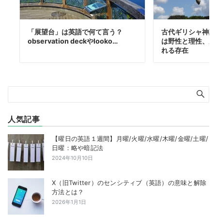
「展望台」は英語で何て言う？
古代ギリシャ神話
observation deckやlooko…
は野性と理性、力
れる存在
人気記事
【曜日の英語１週間】月曜/火曜/水曜/木曜/金曜/土曜/
日曜：略や暗記法
2024年10月10日
X（旧Twitter）のセンシティブ（英語）の意味と解除
方法とは？
2026年1月1日