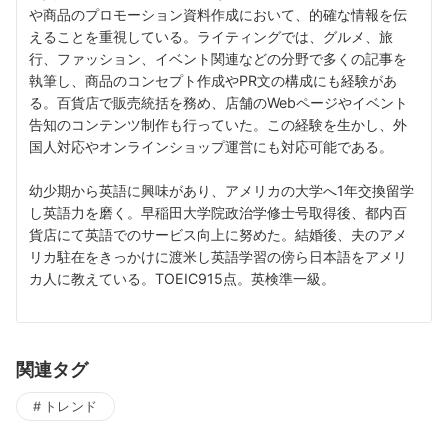
や商品のプロモーション資料作成において、的確な情報を伝
えることを重視している。ライティングでは、グルメ、旅
行、ファッション、イベント関連などの分野で多くの記事を
執筆し、商品のコンセプト作成やPR文の構成にも経験があ
る。百貨店で販売統括を務め、店舗のWebページやイベント
告知のコンテンツ制作も行っていた。この経験を生かし、外
国人対応やオンラインショップ運営にも対応可能である。
幼少期から英語に興味があり、アメリカの大学へ1年交換留学
し英語力を磨く。早稲田大学院政治学修士号取得後、都内百
貨店にて英語でのサービス向上に努めた。結婚後、夫のアメ
リカ駐在をきっかけに渡米し英語学習の傍ら日本語をアメリ
カ人に教えている。TOEIC915点。英検準一級。
関連タグ
トレンド