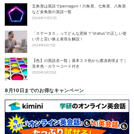
五角形は英語でpentagon！六角形、七角形、八角形
など多角形の英語一覧
2024年11月21日
「ステータス」ってどんな意味？”status”の正しい使
い方と言い換え表現を解説！
2024年6月17日
【色】の英語名一覧｜基本２３色から濃淡表現まで｜
見本色・カラーコード付き
2025年3月23日
8月10日までのお得なキャンペーン