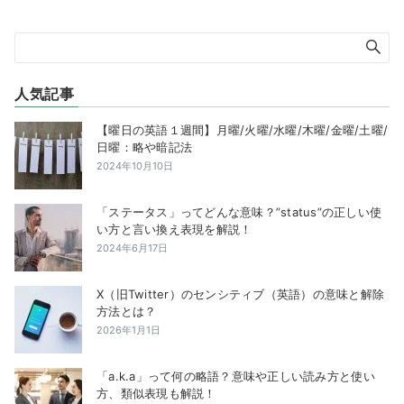
人気記事
【曜日の英語１週間】月曜/火曜/水曜/木曜/金曜/土曜/
日曜：略や暗記法
2024年10月10日
「ステータス」ってどんな意味？”status”の正しい使
い方と言い換え表現を解説！
2024年6月17日
X（旧Twitter）のセンシティブ（英語）の意味と解除
方法とは？
2026年1月1日
「a.k.a」って何の略語？意味や正しい読み方と使い
方、類似表現も解説！