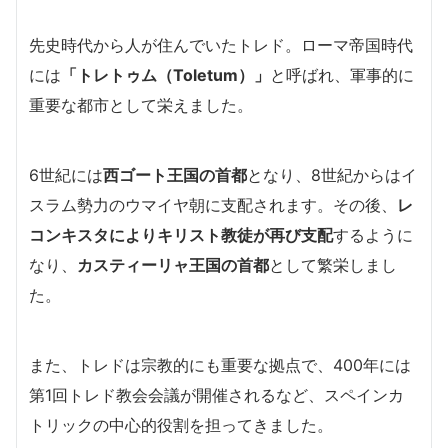
先史時代から人が住んでいたトレド。ローマ帝国時代
には
「トレトゥム（Toletum）」
と呼ばれ、軍事的に
重要な都市として栄えました。
6世紀には
西ゴート王国の首都
となり、8世紀からはイ
スラム勢力のウマイヤ朝に支配されます。その後、
レ
コンキスタによりキリスト教徒が再び支配
するように
なり、
カスティーリャ王国の首都
として繁栄しまし
た。
また、トレドは宗教的にも重要な拠点で、400年には
第1回トレド教会会議が開催されるなど、スペインカ
トリックの中心的役割を担ってきました。