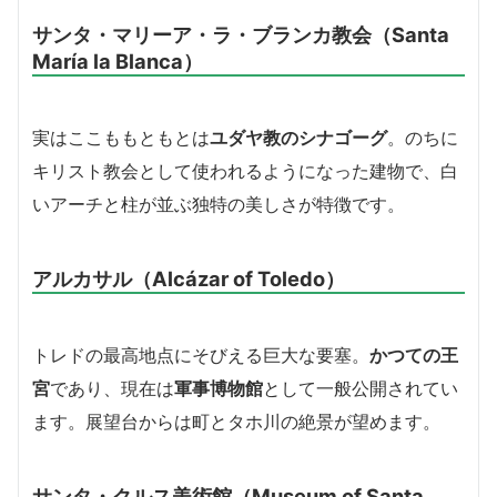
サンタ・マリーア・ラ・ブランカ教会（Santa
María la Blanca）
実はここももともとは
ユダヤ教のシナゴーグ
。のちに
キリスト教会として使われるようになった建物で、白
いアーチと柱が並ぶ独特の美しさが特徴です。
アルカサル（Alcázar of Toledo）
トレドの最高地点にそびえる巨大な要塞。
かつての王
宮
であり、現在は
軍事博物館
として一般公開されてい
ます。展望台からは町とタホ川の絶景が望めます。
サンタ・クルス美術館（Museum of Santa