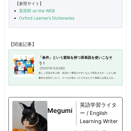
【参照サイト】
英辞郎
on the WEB
Oxford Learner’s Dictionaries
【関連記事】
「条件」という意味を持つ英単語を使いこなそ
う！
🕒️2021年12月29日
新しく言語を学ぶ時、名詞が一番覚えやすいなんて聞きますが、しかし抽
象的な名詞だったり、スペルが長かったりするとそう簡単には覚えられま
せんよね。しかし、だからこそその苦手意識の強い名詞は強化すべきなん
です！なぜなら、それがわかる...
英語学習ライタ
Megumi
ー / English
Learning Writer