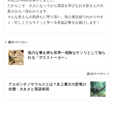
だからこそ、大人になってから英語を学びなおす皆さんの大
変さが人一倍わかります。
そんな皆さんの気持ちに寄り添い、初心者目線でわかりやす
く・忙しくてもサクッと学べる有益記事をお届けします！
前のページへ
投
強力な毒を持ち世界一危険なサソリとして知ら
稿
れる「デスストーカー」
ナ
ビ
ゲ
次のページへ
ー
アルゼンチノサウルスとは？史上最大の恐竜の
シ
生態・大きさと英語表現
ョ
ン