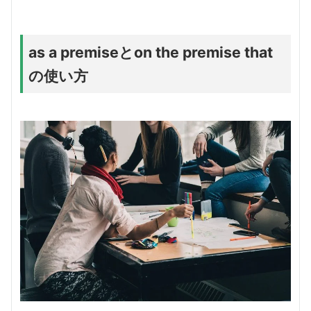
as a premiseとon the premise that
の使い方