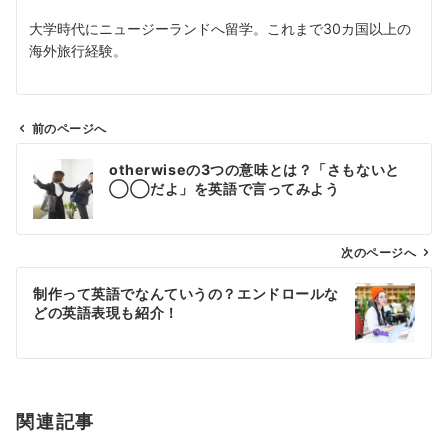
大学時代にニュージーランドへ留学。これまで30カ国以上の
海外旅行経験。
前のページへ
投
otherwiseの3つの意味とは？「さもないと
稿
◯◯だよ」を英語で言ってみよう
ナ
ビ
ゲ
次のページへ
ー
制作って英語でなんていうの？エンドロールな
シ
どの英語表現も紹介！
ョ
ン
関連記事