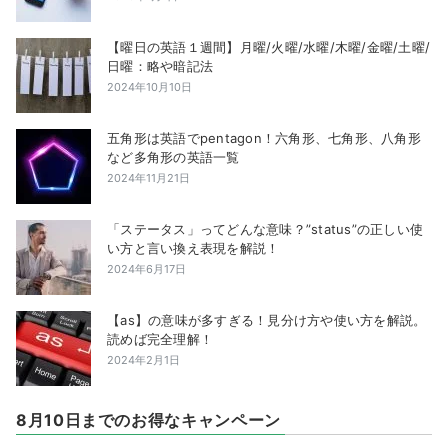
【曜日の英語１週間】月曜/火曜/水曜/木曜/金曜/土曜/
日曜：略や暗記法
2024年10月10日
五角形は英語でpentagon！六角形、七角形、八角形
など多角形の英語一覧
2024年11月21日
「ステータス」ってどんな意味？”status”の正しい使
い方と言い換え表現を解説！
2024年6月17日
【as】の意味が多すぎる！見分け方や使い方を解説。
読めば完全理解！
2024年2月1日
8月10日までのお得なキャンペーン