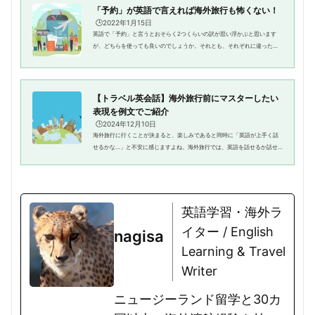
「予約」が英語で言えれば海外旅行も怖くない！
🕒️2022年1月15日
英語で「予約」と言うとおそらく2つくらいの訳が思い浮かぶと思います
が、どちらを使っても良いのでしょうか。それとも、それぞれに違った意
味があるのでしょうか。また、単語だけを知っていても文章として相手に
伝えたいことが伝わらないので、...
【トラベル英会話】海外旅行前にマスターしたい
表現を例文でご紹介
🕒️2024年12月10日
海外旅行に行くことが決まると、楽しみであると同時に「英語が上手く話
せるかな…」と不安に感じますよね。海外旅行では、英語を話せるか話せ
ないかで楽しさの度合いが大きく変わってきます。しかし、今からトラベ
ル英会話を勉強していたのでは間...
英語学習・海外ラ
イター / English
nagisa
Learning & Travel
Writer
ニュージーランド留学と30カ