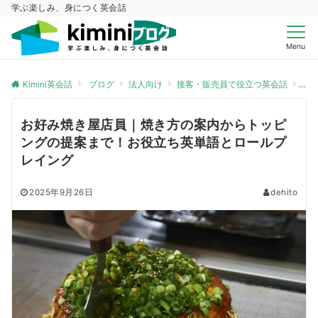
学ぶ楽しみ、身につく英会話
Menu
Kimini英会話
ブログ
法人向け
接客・販売員で役立つ英会話
お
お好み焼き屋店員｜焼き方の案内からトッピ
ングの提案まで！お役立ち英単語とロールプ
レイング
2025年9月26日
dehito