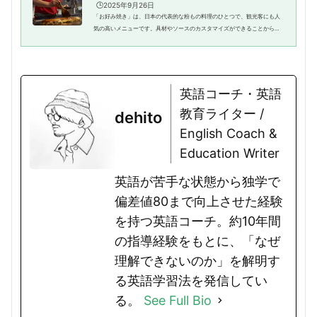
🕒️2025年9月26日
「お好み焼き」は、日本の代表的な粉もの料理のひとつで、観光客にも人
気の高いメニューです。具材やソースのカスタマイズができることから、“J
apanese-style savory pancake（日本風の塩味パンケーキ）”として紹介
されることもあります。外国人...
英語コーチ・英語
教育ライター /
dehito
English Coach &
Education Writer
英語が苦手な状態から独学で
偏差値80まで向上させた経験
を持つ英語コーチ。約10年間
の指導経験をもとに、「なぜ
理解できないのか」を解明す
る英語学習法を発信してい
る。
See Full Bio