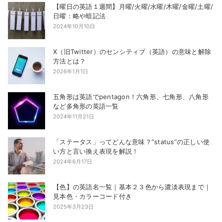
【曜日の英語１週間】月曜/火曜/水曜/木曜/金曜/土曜/
日曜：略や暗記法
2024年10月10日
X（旧Twitter）のセンシティブ（英語）の意味と解除
方法とは？
2026年1月1日
五角形は英語でpentagon！六角形、七角形、八角形
など多角形の英語一覧
2024年11月21日
「ステータス」ってどんな意味？”status”の正しい使
い方と言い換え表現を解説！
2024年6月17日
【色】の英語名一覧｜基本２３色から濃淡表現まで｜
見本色・カラーコード付き
2025年3月23日