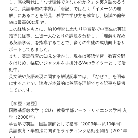
し、高校時代に「なぜ理解できないのか？」を突き詰めるう
ちに、英語学習の本質は「暗記」ではなく「イメージの理
解」にあることを発見。独学で学び方を確立し、模試の偏差
値は最高80に到達。
この経験をもとに、約10年間にわたり学習塾で中高生の英語
指導に従事。生徒一人ひとりの課題を分析し、「理解を深め
る英語学習」を指導することで、多くの生徒の成績向上をサ
ポートしてきました。
また、英語教育の知見を活かし、現在は英語学習・教育分野
をはじめ、幅広いジャンルを手掛けるWebライターとして活
動中。
英文法や英語表現に関する解説記事では、「なぜ？」を明確
にすることで、読者が本質的に英語を理解できる記事を提供
しています。
【学歴・経歴】
国際基督教大学（ICU） 教養学部アーツ・サイエンス学科 入
学（2008年）
学習塾で英語・国語講師として指導（2009年～約10年間）
英語教育・学習法に関するライティング活動を開始（2021年
～）