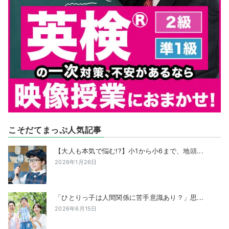
こそだてまっぷ人気記事
【大人も本気で悩む!?】小1から小6まで、地頭...
2026年1月26日
「ひとりっ子は人間関係に苦手意識あり？」思...
2026年6月15日