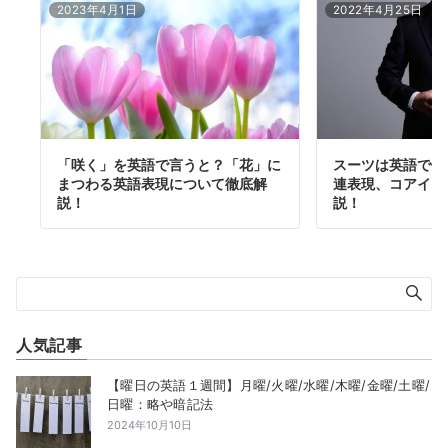
2023年4月1日
2022年4月25日
「咲く」を英語で言うと？「花」に
スーツは英語で何
まつわる英語表現について徹底解
連表現、コアイメ
説！
説！
人気記事
【曜日の英語１週間】月曜/火曜/水曜/木曜/金曜/土曜/
日曜：略や暗記法
2024年10月10日