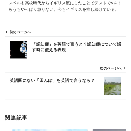
スペルも高校時代からイギリス流にしたことでテストで×をく
らうもやっぱり懲りない。今もイギリスを推し続けている。
前のページへ
投
「認知症」を英語で言うと？認知症について話
稿
す時に使える表現
ナ
ビ
ゲ
次のページへ
ー
英語圏にない「田んぼ」を英語で言うなら？
シ
ョ
ン
関連記事