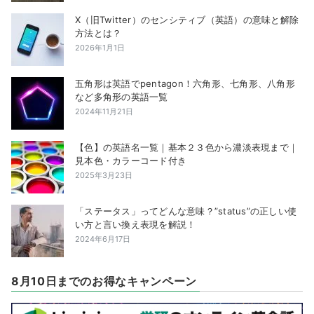
X（旧Twitter）のセンシティブ（英語）の意味と解除
方法とは？
2026年1月1日
五角形は英語でpentagon！六角形、七角形、八角形
など多角形の英語一覧
2024年11月21日
【色】の英語名一覧｜基本２３色から濃淡表現まで｜
見本色・カラーコード付き
2025年3月23日
「ステータス」ってどんな意味？”status”の正しい使
い方と言い換え表現を解説！
2024年6月17日
8月10日までのお得なキャンペーン