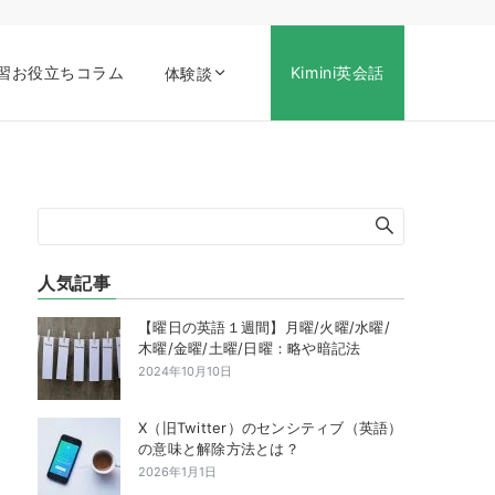
習お役立ちコラム
Kimini英会話
体験談
人気記事
【曜日の英語１週間】月曜/火曜/水曜/
木曜/金曜/土曜/日曜：略や暗記法
2024年10月10日
X（旧Twitter）のセンシティブ（英語）
の意味と解除方法とは？
2026年1月1日