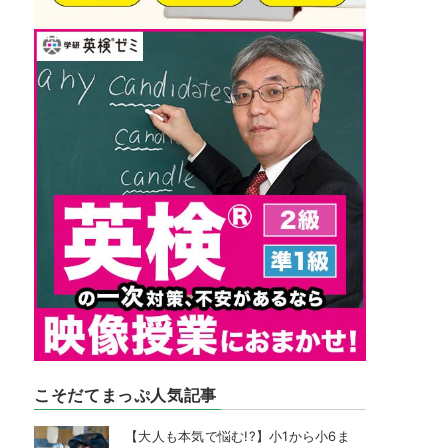
こそだてまっぷ人気記事
【大人も本気で悩む!?】小1から小6ま