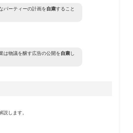
なパーティーの計画を
自粛
すること
業は物議を醸す広告の公開を
自粛
し
解説します。