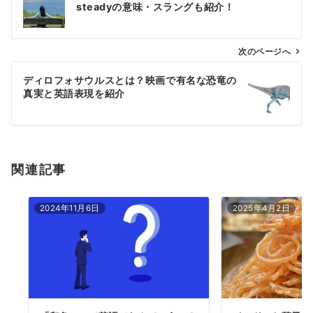
steadyの意味・スラングも紹介！
ナ
ビ
ゲ
次のページへ
ー
ディロフォサウルスとは？映画で有名な恐竜の
シ
真実と英語表現を紹介
ョ
ン
関連記事
2024年11月6日
2025年4月2日