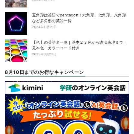
五角形は英語でpentagon！六角形、七角形、八角形
など多角形の英語一覧
2024年11月21日
【色】の英語名一覧｜基本２３色から濃淡表現まで｜
見本色・カラーコード付き
2025年3月23日
8月10日までのお得なキャンペーン