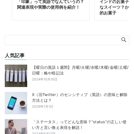
「印象」って英語でなんていうの？
インドのお菓子【
関連表現や実際の使用例を紹介！
なスイーツ？かり
的お菓子
人気記事
【曜日の英語１週間】月曜/火曜/水曜/木曜/金曜/土曜/
日曜：略や暗記法
2024年10月10日
X（旧Twitter）のセンシティブ（英語）の意味と解除
方法とは？
2026年1月1日
「ステータス」ってどんな意味？”status”の正しい使
い方と言い換え表現を解説！
2024年6月17日