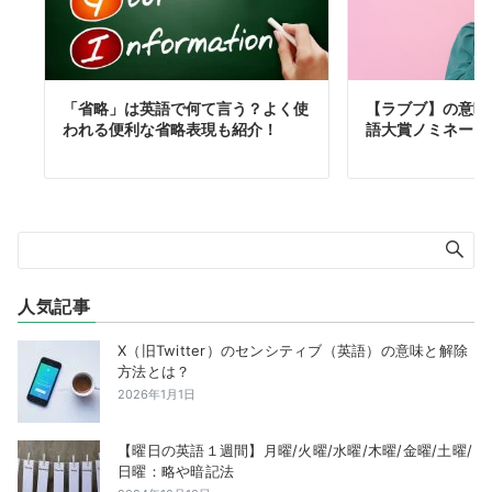
「省略」は英語で何て言う？よく使
【ラブブ】の意味
われる便利な省略表現も紹介！
語大賞ノミネート
人気記事
X（旧Twitter）のセンシティブ（英語）の意味と解除
方法とは？
2026年1月1日
【曜日の英語１週間】月曜/火曜/水曜/木曜/金曜/土曜/
日曜：略や暗記法