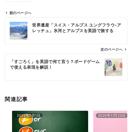
前のページへ
投
世界遺産「スイス・アルプス ユングフラウ‐ア
稿
レッチュ」氷河とアルプスを英語で旅する
ナ
ビ
ゲ
次のページへ
ー
「すごろく」を英語で何て言う？ボードゲーム
シ
で使える表現を解説！
ョ
ン
関連記事
2023年7月1日
2025年11月23日