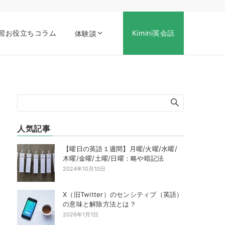
習お役立ちコラム
Kimini英会話
体験談
人気記事
【曜日の英語１週間】月曜/火曜/水曜/
木曜/金曜/土曜/日曜：略や暗記法
2024年10月10日
X（旧Twitter）のセンシティブ（英語）
の意味と解除方法とは？
2026年1月1日