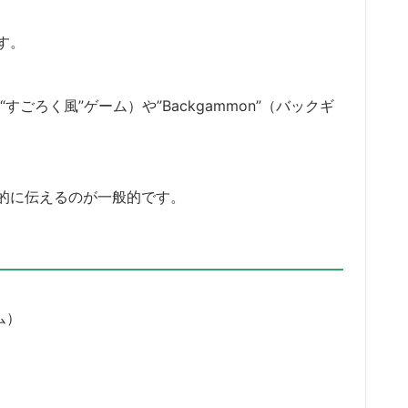
す。
に似た“すごろく風”ゲーム）や”Backgammon”（バックギ
的に伝えるのが一般的です。
ム）