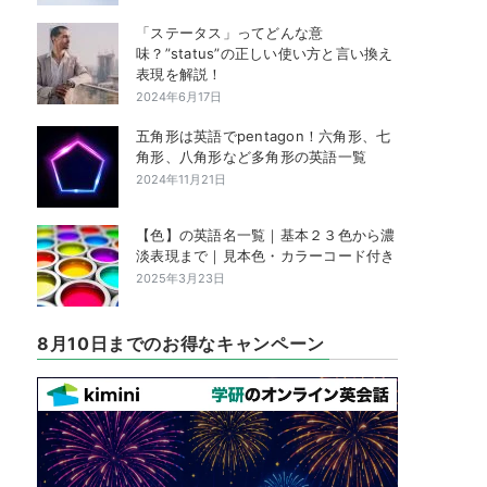
「ステータス」ってどんな意
味？”status”の正しい使い方と言い換え
表現を解説！
2024年6月17日
五角形は英語でpentagon！六角形、七
角形、八角形など多角形の英語一覧
2024年11月21日
【色】の英語名一覧｜基本２３色から濃
淡表現まで｜見本色・カラーコード付き
2025年3月23日
8月10日までのお得なキャンペーン