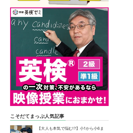
こそだてまっぷ人気記事
【大人も本気で悩む!?】小1から小6ま