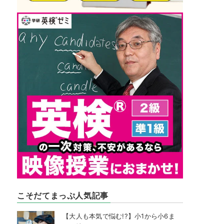
こそだてまっぷ人気記事
【大人も本気で悩む!?】小1から小6ま