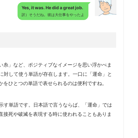
Yes, it was. He did a great job.
訳）そうだね。彼は大仕事をやったよ
い糸」など、ポジティブなイメージを思い浮かべま
命に対して使う単語が存在します。一口に「運命」と
かをひとつの単語で表せられるのは便利ですね。
を示す単語です。日本語で言うならば、「運命」では
直接死や破滅を表現する時に使われることもありま