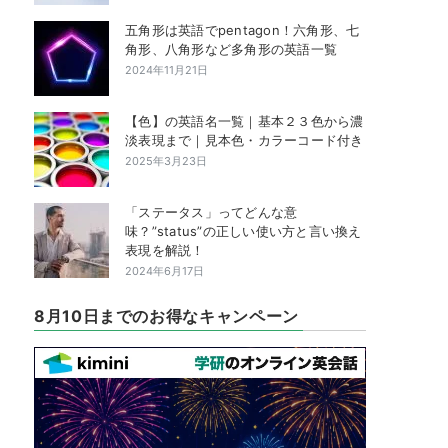
五角形は英語でpentagon！六角形、七
角形、八角形など多角形の英語一覧
2024年11月21日
【色】の英語名一覧｜基本２３色から濃
淡表現まで｜見本色・カラーコード付き
2025年3月23日
「ステータス」ってどんな意
味？”status”の正しい使い方と言い換え
表現を解説！
2024年6月17日
8月10日までのお得なキャンペーン