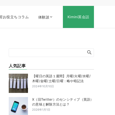
習お役立ちコラム
Kimini英会話
体験談
人気記事
【曜日の英語１週間】月曜/火曜/水曜/
木曜/金曜/土曜/日曜：略や暗記法
2024年10月10日
X（旧Twitter）のセンシティブ（英語）
の意味と解除方法とは？
2026年1月1日