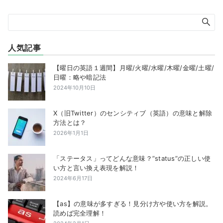
人気記事
【曜日の英語１週間】月曜/火曜/水曜/木曜/金曜/土曜/
日曜：略や暗記法
2024年10月10日
X（旧Twitter）のセンシティブ（英語）の意味と解除
方法とは？
2026年1月1日
「ステータス」ってどんな意味？”status”の正しい使
い方と言い換え表現を解説！
2024年6月17日
【as】の意味が多すぎる！見分け方や使い方を解説。
読めば完全理解！