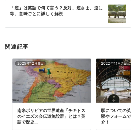
ー
「逆」は英語で何て言う？反対、逆さま、逆に
シ
等、意味ごとに詳しく解説
ョ
ン
関連記事
2025年12月8日
2022年11月7日
南米ボリビアの世界遺産「チキトス
駅についての英語
のイエズス会伝道施設群」とは？英
駅やフォームで使
語で歴史…
介！