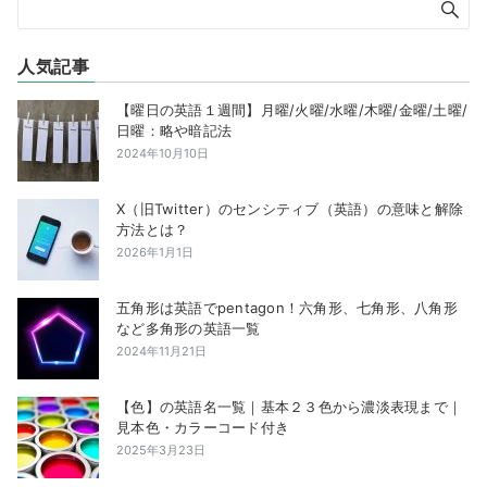
人気記事
【曜日の英語１週間】月曜/火曜/水曜/木曜/金曜/土曜/
日曜：略や暗記法
2024年10月10日
X（旧Twitter）のセンシティブ（英語）の意味と解除
方法とは？
2026年1月1日
五角形は英語でpentagon！六角形、七角形、八角形
など多角形の英語一覧
2024年11月21日
【色】の英語名一覧｜基本２３色から濃淡表現まで｜
見本色・カラーコード付き
2025年3月23日