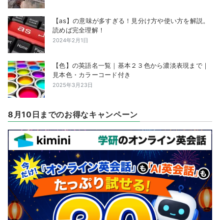
【as】の意味が多すぎる！見分け方や使い方を解説。
読めば完全理解！
2024年2月1日
【色】の英語名一覧｜基本２３色から濃淡表現まで｜
見本色・カラーコード付き
2025年3月23日
8月10日までのお得なキャンペーン