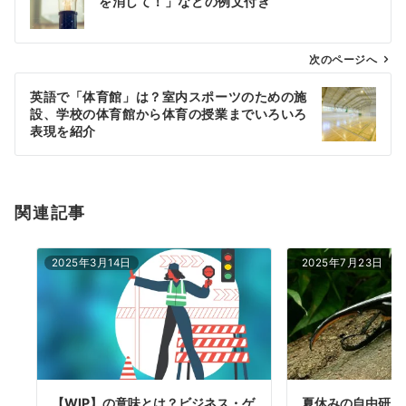
を消して！」などの例文付き
ナ
ビ
ゲ
次のページへ
ー
英語で「体育館」は？室内スポーツのための施
シ
設、学校の体育館から体育の授業までいろいろ
ョ
表現を紹介
ン
関連記事
2025年3月14日
2025年7月23日
【WIP】の意味とは？ビジネス・ゲ
夏休みの自由研究