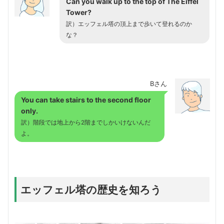
Can you walk up to the top of The Eiffel
Tower?
訳）
エッフェル塔の頂上まで歩いて登れるのか
な？
Bさん
You can take stairs to the second floor
only.
訳）階段では地上から2階までしかいけないんだ
よ。
エッフェル塔の歴史を知ろう