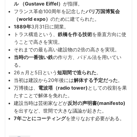
ル
（
Gustave Eiffel
）
が指揮。
フランス革命100周年を記念した
パリ万国博覧会
（
world expo
）
のために建てられた。
1889年
3月31日に開業。
トラス構造という、
鉄橋を作る技術
を垂直方向に使
うことで高さを実現。
それまでの最も高い建設物の2倍の高さを実現。
当時の一番強い鉄
の作り方、パドル法を用いてい
る。
26ヵ月と5日という
短期間で造られた
。
当初は建設から20年後には
解体する予定だった
。
万博後は、
電波塔（
radio tower
)
としての役割を果
たすことで解体を免れた。
建設当時は芸術家などが
反対の声明書(
manifesto
)
を出すなど、世間で大きな議論が起きた。
7年ごとにコーティング
を塗りなおす必要がある。