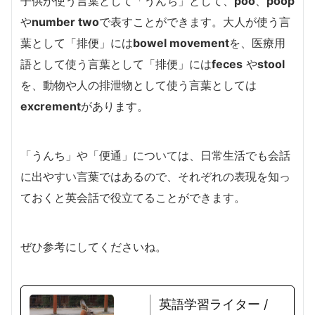
子供が使う言葉として「うんち」として、
poo
、
poop
や
number two
で表すことができます。大人が使う言
葉として「排便」には
bowel movement
を、医療用
語として使う言葉として「排便」には
feces
や
stool
を、動物や人の排泄物として使う言葉としては
excrement
があります。
「うんち」や「便通」については、日常生活でも会話
に出やすい言葉ではあるので、それぞれの表現を知っ
ておくと英会話で役立てることができます。
ぜひ参考にしてくださいね。
英語学習ライター /