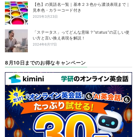
【色】の英語名一覧｜基本２３色から濃淡表現まで｜
見本色・カラーコード付き
2025年3月23日
「ステータス」ってどんな意味？”status”の正しい使
い方と言い換え表現を解説！
2024年6月17日
8月10日までのお得なキャンペーン