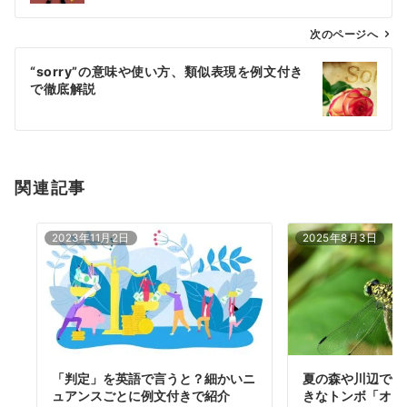
ビ
ゲ
次のページへ
ー
“sorry”の意味や使い方、類似表現を例文付き
シ
で徹底解説
ョ
ン
関連記事
2023年11月2日
2025年8月3日
「判定」を英語で言うと？細かいニ
夏の森や川辺で低
ュアンスごとに例文付きで紹介
きなトンボ「オニ