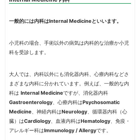
一般的には内科は
Internal Medicine
といいます。
小児科の場合、手術以外の病気は内科的な治療か
小児
科を受診します
。
大人では、内科以外にも消化器内科、心療内科などさ
まざまな内科に分かれています。例えば、一般的な内
科は
Internal Medicine
ですが、
消化器内科
Gastroenterology
、心療内科は
Psychosomatic
Medicine
、神経内科は
Neurology
、循環器内科（心
臓）は
Cardiology
、血液内科は
Hematology
、免疫・
アレルギー科は
Immunology / Allergy
です。