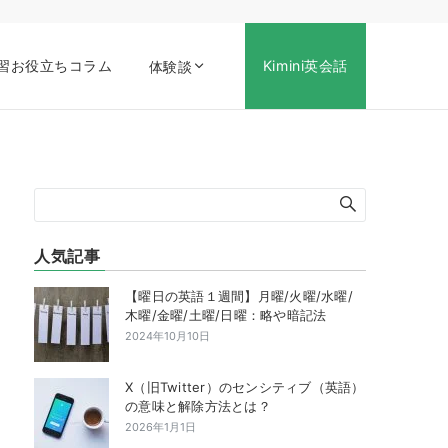
習お役立ちコラム
Kimini英会話
体験談
人気記事
【曜日の英語１週間】月曜/火曜/水曜/
木曜/金曜/土曜/日曜：略や暗記法
2024年10月10日
X（旧Twitter）のセンシティブ（英語）
の意味と解除方法とは？
2026年1月1日