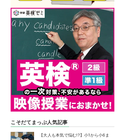
こそだてまっぷ人気記事
【大人も本気で悩む!?】小1から小6ま