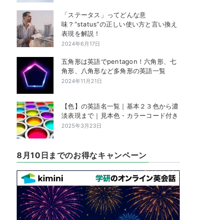
「ステータス」ってどんな意
味？”status”の正しい使い方と言い換え
表現を解説！
2024年6月17日
五角形は英語でpentagon！六角形、七
角形、八角形など多角形の英語一覧
2024年11月21日
【色】の英語名一覧｜基本２３色から濃
淡表現まで｜見本色・カラーコード付き
2025年3月23日
8月10日までのお得なキャンペーン