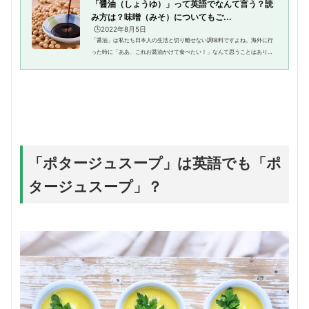
「醤油（しょうゆ）」って英語でなんて言う？読
み方は？味噌（みそ）についてもご...
🕒️2022年8月5日
「醤油」は私たち日本人の生活と切り離せない調味料ですよね。海外に行
った時に「ああ、これお醤油かけて食べたい！」なんて思うことはありま
せんか？英語では「soy sauce」ですが、「どうやって作るの？」と聞かれ
たら答えられますか？また、「...
「ポタージュスープ」は英語でも「ポ
タージュスープ」？