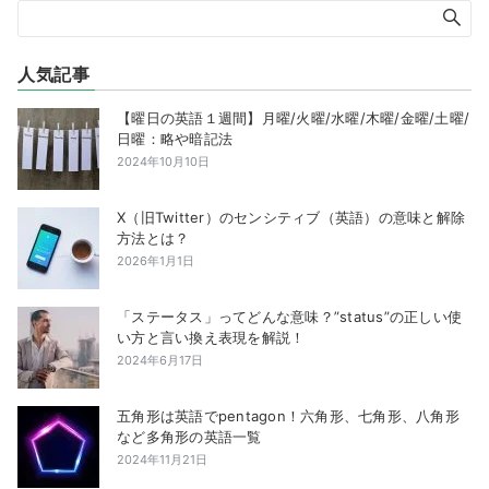
人気記事
【曜日の英語１週間】月曜/火曜/水曜/木曜/金曜/土曜/
日曜：略や暗記法
2024年10月10日
X（旧Twitter）のセンシティブ（英語）の意味と解除
方法とは？
2026年1月1日
「ステータス」ってどんな意味？”status”の正しい使
い方と言い換え表現を解説！
2024年6月17日
五角形は英語でpentagon！六角形、七角形、八角形
など多角形の英語一覧
2024年11月21日