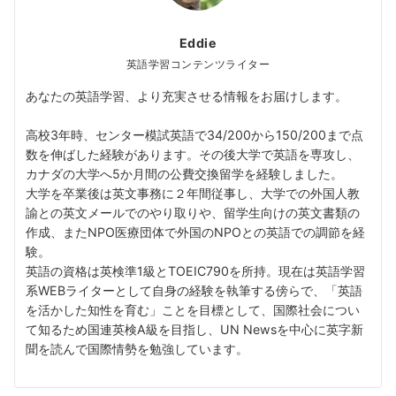
Eddie
英語学習コンテンツライター
あなたの英語学習、より充実させる情報をお届けします。
高校3年時、センター模試英語で34/200から150/200まで点
数を伸ばした経験があります。その後大学で英語を専攻し、
カナダの大学へ5か月間の公費交換留学を経験しました。
大学を卒業後は英文事務に２年間従事し、大学での外国人教
諭との英文メールでのやり取りや、留学生向けの英文書類の
作成、またNPO医療団体で外国のNPOとの英語での調節を経
験。
英語の資格は英検準1級とTOEIC790を所持。現在は英語学習
系WEBライターとして自身の経験を執筆する傍らで、「英語
を活かした知性を育む」ことを目標として、国際社会につい
て知るため国連英検A級を目指し、UN Newsを中心に英字新
聞を読んで国際情勢を勉強しています。