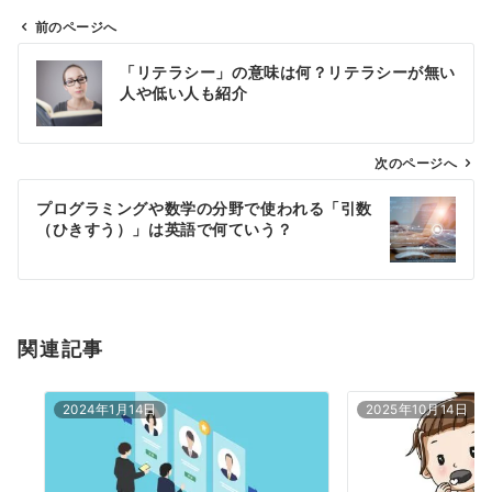
前のページへ
投
「リテラシー」の意味は何？リテラシーが無い
稿
人や低い人も紹介
ナ
ビ
ゲ
次のページへ
ー
プログラミングや数学の分野で使われる「引数
シ
（ひきすう）」は英語で何ていう？
ョ
ン
関連記事
2024年1月14日
2025年10月14日