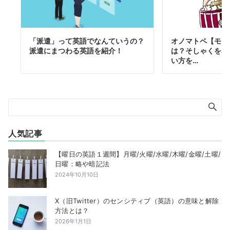
「派遣」って英語でなんていうの？
オノマトペ【モグ
派遣にまつわる英語を紹介！
は？そしゃくを表す
い方を…
人気記事
【曜日の英語１週間】月曜/火曜/水曜/木曜/金曜/土曜/
日曜：略や暗記法
2024年10月10日
X（旧Twitter）のセンシティブ（英語）の意味と解除
方法とは？
2026年1月1日