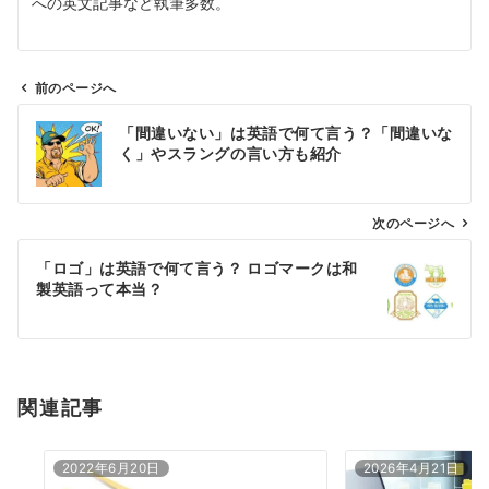
への英文記事など執筆多数。
前のページへ
投
「間違いない」は英語で何て言う？「間違いな
稿
く」やスラングの言い方も紹介
ナ
ビ
ゲ
次のページへ
ー
「ロゴ」は英語で何て言う？ ロゴマークは和
シ
製英語って本当？
ョ
ン
関連記事
2022年6月20日
2026年4月21日