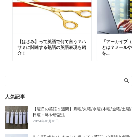
【はさみ】って英語で何て言う？ハ
「アーカイブ（ar
サミに関連する熟語の英語表現も紹
とは？メールやイ
介！
を…
人気記事
【曜日の英語１週間】月曜/火曜/水曜/木曜/金曜/土曜/
日曜：略や暗記法
2024年10月10日
X（旧Twitter）のセンシティブ（英語）の意味と解除