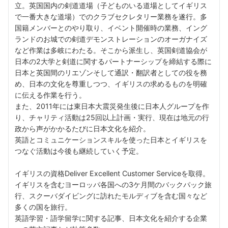
立。英国国内の剣道道場（子どものいる道場としてイギリス
で一番大きな道場）でのクラブセクレタリー業務を遂行。多
国籍メンバーとのやり取り、イベント開催時の業務、イング
ランドのお城での剣道デモンストレーションのオーガナイズ
など作業は多岐にわたる。そこから派生し、英国剣道協会が
日本の2大学と剣道に関するパートナーシップを締結する際に
日本と英国間のリエゾンそして通訳・翻訳者としての役を務
め、日本の文化を尊重しつつ、イギリスの求めるものを明確
に伝える作業を行う。
また、2011年には東日本大震災発生後に日本人グループを作
り、チャリティ活動は25回以上計画・実行、現在は地元の行
政から声がかかるたびに日本文化を紹介。
英語とコミュニケーションスキルを使った日本とイギリスを
つなぐ活動は今後も継続していく予定。
イギリスの資格Deliver Excellent Customer Serviceを取得。
イギリスを含むヨーロッパ各国への3ケ月間のバックパック旅
行、スクーバダイビングに訪れたモルディブを含む国々など
多くの国を旅行。
英語学習・語学留学に関する記事、日本文化を紹介する企業