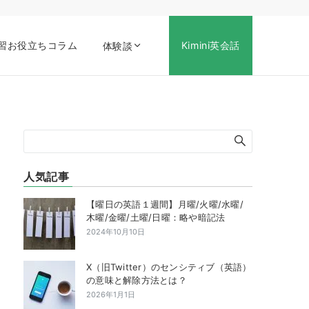
習お役立ちコラム
Kimini英会話
体験談
人気記事
【曜日の英語１週間】月曜/火曜/水曜/
木曜/金曜/土曜/日曜：略や暗記法
2024年10月10日
X（旧Twitter）のセンシティブ（英語）
の意味と解除方法とは？
2026年1月1日