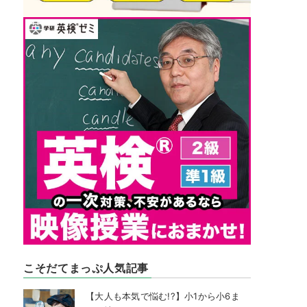
こそだてまっぷ人気記事
【大人も本気で悩む!?】小1から小6ま