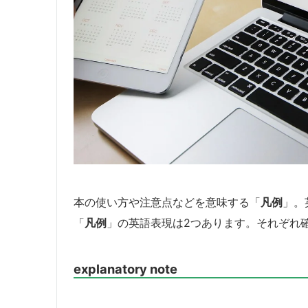
本の使い方や注意点などを意味する「
凡例
」。
「
凡例
」の英語表現は2つあります。それぞれ
explanatory note