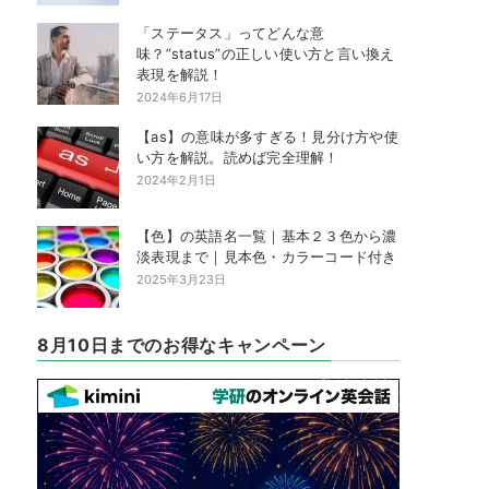
「ステータス」ってどんな意
味？”status”の正しい使い方と言い換え
表現を解説！
2024年6月17日
【as】の意味が多すぎる！見分け方や使
い方を解説。読めば完全理解！
2024年2月1日
【色】の英語名一覧｜基本２３色から濃
淡表現まで｜見本色・カラーコード付き
2025年3月23日
8月10日までのお得なキャンペーン