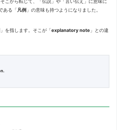
。そこから転じて、「伝説」や「言い伝え」に意味に
である「
凡例
」の意味も持つようになりました。
例
」を指します。そこが「
explanatory note
」との違
on.
。