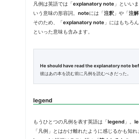
凡例は英語では「
explanatory note
」といいま
いう意味の形容詞。
note
には「
注釈
」や「
注解
そのため、「
explanatory note
」にはもちろん
といった意味も含みます。
He should have read the explanatory note bef
彼はあの本を読む前に凡例を読むべきだった。
legend
もうひとつの凡例を表す英語は「
legend
」。
l
「凡例」とはかけ離れたように感じるかも知れ