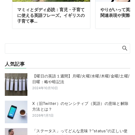
マミィとダディ必読：育児・子育て
やりがいって英語
に使える英語フレーズ。イギリスの
関連表現や実際の
子育て事…
人気記事
【曜日の英語１週間】月曜/火曜/水曜/木曜/金曜/土曜/
日曜：略や暗記法
2024年10月10日
X（旧Twitter）のセンシティブ（英語）の意味と解除
方法とは？
2026年1月1日
「ステータス」ってどんな意味？”status”の正しい使