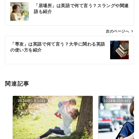
投
「居場所」は英語で何て言う？スラングや関連
稿
語も紹介
ナ
ビ
ゲ
次のページへ
ー
「専攻」は英語で何て言う？大学に関わる英語
シ
の使い方を紹介
ョ
ン
関連記事
2024年5月20日
2024年10月9日