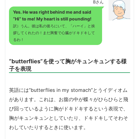
Bさん
Yes. He was right behind me and said
“Hi” to me! My heart is still pounding!
訳）うん。彼は私の後ろにいて、「ハーイ」と挨
拶してくれたの！まだ興奮で心臓がドキドキして
るわ！
“butterflies”を使って胸がキュンキュンする様
子を表現
英語には”butterflies in my stomach”とうイディオム
があります。これは、お腹の中が蝶々がひらひらと飛
び回っているように胸がドキドキするという表現で、
胸がキュンキュンとしていたり、ドキドキしてそわそ
わしていたりするときに使います。