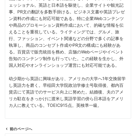
ェッショナル。英語と日本語を駆使し、企業サイトや観光記
事、PR文の翻訳を多数手掛ける。ビジネス文書や英語プレゼ
ン資料の作成にも対応可能である。特に企業Webコンテンツ
や商品のプロモーション資料作成において、的確な情報を伝
えることを重視している。ライティングでは、グルメ、旅
行、ファッション、イベント関連などの分野で多くの記事を
執筆し、商品のコンセプト作成やPR文の構成にも経験があ
る。百貨店で販売統括を務め、店舗のWebページやイベント
告知のコンテンツ制作も行っていた。この経験を生かし、外
国人対応やオンラインショップ運営にも対応可能である。
幼少期から英語に興味があり、アメリカの大学へ1年交換留学
し英語力を磨く。早稲田大学院政治学修士号取得後、都内百
貨店にて英語でのサービス向上に努めた。結婚後、夫のアメ
リカ駐在をきっかけに渡米し英語学習の傍ら日本語をアメリ
カ人に教えている。TOEIC915点。英検準一級。
前のページへ