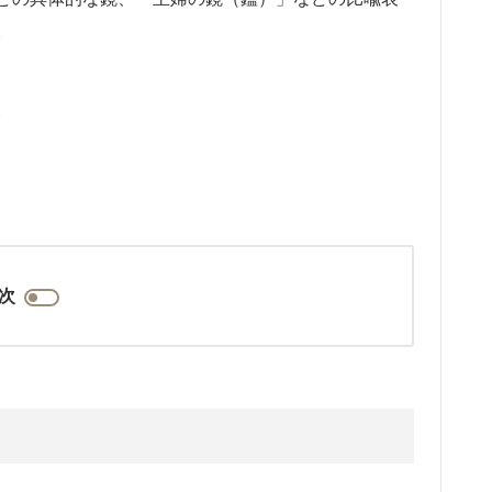
。
。
次