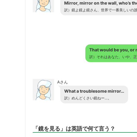
Mirror, mirror on the wall, who’s the
訳）鏡よ鏡よ鏡さん、世界で一番美しいの
That would be you, or m
訳）それはあなた、いや、正
Aさん
What a troublesome mirror…
訳）めんどくさい鏡ねー…。
「鏡を見る」は英語で何て言う？