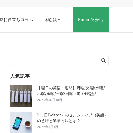
習お役立ちコラム
Kimini英会話
体験談
人気記事
【曜日の英語１週間】月曜/火曜/水曜/
木曜/金曜/土曜/日曜：略や暗記法
2024年10月10日
X（旧Twitter）のセンシティブ（英語）
の意味と解除方法とは？
2026年1月1日