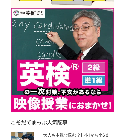
こそだてまっぷ人気記事
【大人も本気で悩む!?】小1から小6ま