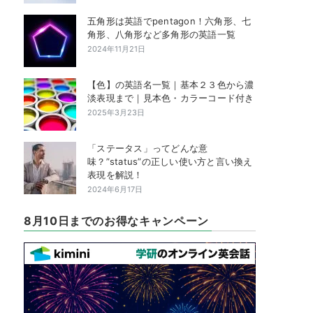
五角形は英語でpentagon！六角形、七
角形、八角形など多角形の英語一覧
2024年11月21日
【色】の英語名一覧｜基本２３色から濃
淡表現まで｜見本色・カラーコード付き
2025年3月23日
「ステータス」ってどんな意
味？”status”の正しい使い方と言い換え
表現を解説！
2024年6月17日
8月10日までのお得なキャンペーン