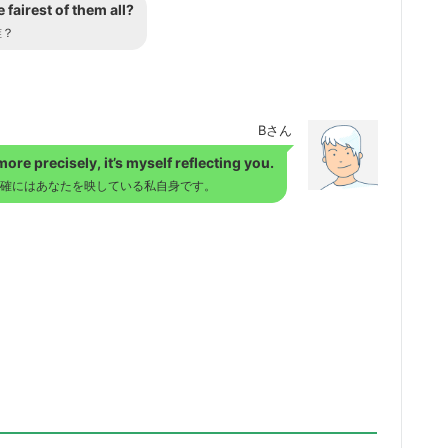
 fairest of them all?
誰？
Bさん
ore precisely, it’s myself reflecting you.
確にはあなたを映している私自身です。