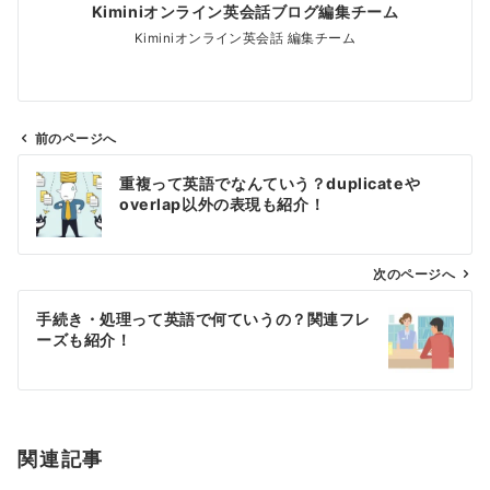
Kiminiオンライン英会話ブログ編集チーム
Kiminiオンライン英会話 編集チーム
前のページへ
投
重複って英語でなんていう？duplicateや
稿
overlap以外の表現も紹介！
ナ
ビ
ゲ
次のページへ
ー
手続き・処理って英語で何ていうの？関連フレ
シ
ーズも紹介！
ョ
ン
関連記事