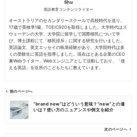
Shu
英語教育コンテンツライター
オーストラリアのセカンダリースクールで高校時代を送り、
17歳で英検準1級、TOEIC920を取得しました。大学時代はス
ウェーデンの大学、大学院に留学して国際移民について学
び、博士課程にて「移民排斥」に関する研究を行いました。
英語論文、英文エッセイの執筆経験があり、大学院時代は多
くの受験生に英語を指導しました。現在はとある企業のCEO
兼Webライター、Webエンジニアとして活動しており、「使
える英語」を近所のこどもたちに教えています。
前のページへ
投
“brand new”はどういう意味？”new”との違
稿
いは？使い方のニュアンスや例文を紹介
ナ
ビ
ゲ
次のページへ