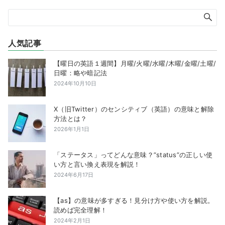
人気記事
【曜日の英語１週間】月曜/火曜/水曜/木曜/金曜/土曜/
日曜：略や暗記法
2024年10月10日
X（旧Twitter）のセンシティブ（英語）の意味と解除
方法とは？
2026年1月1日
「ステータス」ってどんな意味？”status”の正しい使
い方と言い換え表現を解説！
2024年6月17日
【as】の意味が多すぎる！見分け方や使い方を解説。
読めば完全理解！
2024年2月1日