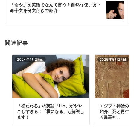
ー
「命令」を英語でなんて言う？自然な使い方・
シ
命令文を例文付きで紹介
ョ
ン
関連記事
2024年1月27日
2025年5月27日
「横たわる」の英語「Lie」がやや
エジプト神話の神
こしすぎる！「横になる」も解説し
紹介。死と再生の
ます！
る最高神…