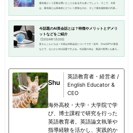
最先端という言葉を聞いたことがある方も多いでしょう。そこで、今回
は、最先端とは具体的にどういう意味なのか、そして最先端技術の代表例
に加え、最先端を意味する英語表現を紹介します。さらに、最新や先進と
いった最先端にまつわる英語や実...
今話題のAI英会話とは？特徴やメリットとデメリ
ットなどをご紹介
🕒️2024年1月20日
皆さんこんにちは！今回はAI英会話についてです！近年、ChatGPTの普及
などで、なにかとAIが話題ですよね。今話題のAIは、英語の世界にも参入
し、『AI英会話』というものがあるというのはご存じでしたでしょうか。
今回はこのAI英会話サービスは、...
英語教育者・経営者 /
Shu
English Educator &
CEO
海外高校・大学・大学院で学
び、博士課程で研究を行った
英語教育者。英語論文執筆や
指導経験を活かし、実践的か