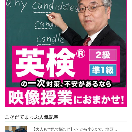
こそだてまっぷ人気記事
【大人も本気で悩む!?】小1から小6まで、地頭...