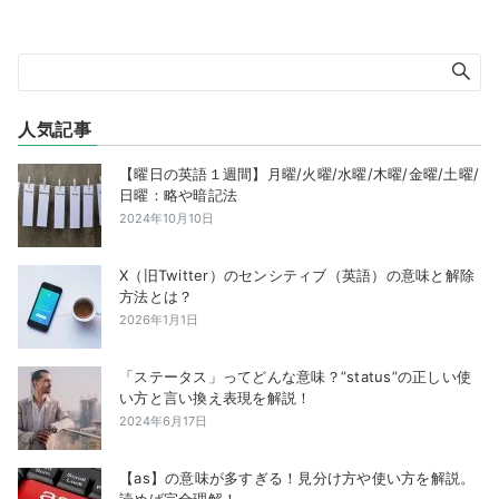
人気記事
【曜日の英語１週間】月曜/火曜/水曜/木曜/金曜/土曜/
日曜：略や暗記法
2024年10月10日
X（旧Twitter）のセンシティブ（英語）の意味と解除
方法とは？
2026年1月1日
「ステータス」ってどんな意味？”status”の正しい使
い方と言い換え表現を解説！
2024年6月17日
【as】の意味が多すぎる！見分け方や使い方を解説。
読めば完全理解！