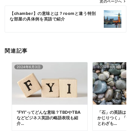
ゲ
次のページへ
ー
【chamber】の意味とは？roomと違う特別
シ
な部屋の具体例を英語で紹介
ョ
ン
関連記事
2024年6月3日
2024年6月30日
”FYI”ってどんな意味？TBDやTBA
「石」の英語は５
などビジネス英語の略語表現も紹
かじりつく」「一
介…
とわざも…