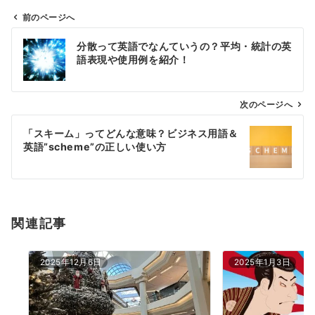
前のページへ
投
分散って英語でなんていうの？平均・統計の英
稿
語表現や使用例を紹介！
ナ
ビ
ゲ
次のページへ
ー
「スキーム」ってどんな意味？ビジネス用語＆
シ
英語”scheme”の正しい使い方
ョ
ン
関連記事
2025年12月6日
2025年1月3日