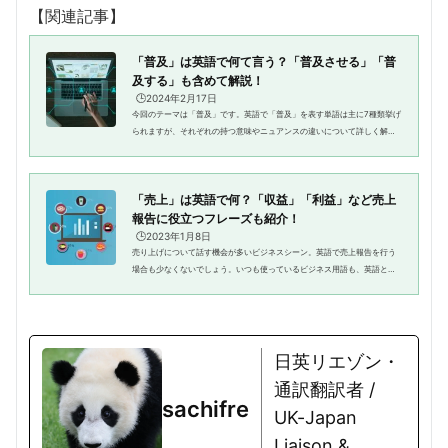
【関連記事】
「普及」は英語で何て言う？「普及させる」「普
及する」も含めて解説！
🕒️2024年2月17日
今回のテーマは「普及」です。英語で「普及」を表す単語は主に7種類挙げ
られますが、それぞれの持つ意味やニュアンスの違いについて詳しく解説
します。また、記事の後半では「普及させる」「普及する」と動詞で表現
する方法もご紹介するので、ぜ...
「売上」は英語で何？「収益」「利益」など売上
報告に役立つフレーズも紹介！
🕒️2023年1月8日
売り上げについて話す機会が多いビジネスシーン。英語で売上報告を行う
場合も少なくないでしょう。いつも使っているビジネス用語も、英語とし
てそのまま使えない場合もあり注意が必要です。この記事では、「売上は
英語でなんて言う？」をテーマ...
日英リエゾン・
通訳翻訳者 /
sachifre
UK-Japan
Liaison &