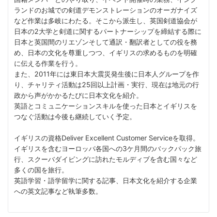
ランドのお城での剣道デモンストレーションのオーガナイズ
など作業は多岐にわたる。そこから派生し、英国剣道協会が
日本の2大学と剣道に関するパートナーシップを締結する際に
日本と英国間のリエゾンそして通訳・翻訳者としての役を務
め、日本の文化を尊重しつつ、イギリスの求めるものを明確
に伝える作業を行う。
また、2011年には東日本大震災発生後に日本人グループを作
り、チャリティ活動は25回以上計画・実行、現在は地元の行
政から声がかかるたびに日本文化を紹介。
英語とコミュニケーションスキルを使った日本とイギリスを
つなぐ活動は今後も継続していく予定。
イギリスの資格Deliver Excellent Customer Serviceを取得。
イギリスを含むヨーロッパ各国への3ケ月間のバックパック旅
行、スクーバダイビングに訪れたモルディブを含む国々など
多くの国を旅行。
英語学習・語学留学に関する記事、日本文化を紹介する企業
への英文記事など執筆多数。