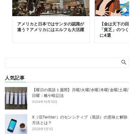
アメリカと日本ではサンタの認識が
【金は天下の回り
違う？アメリカにはエルフも大活躍
「貧乏」のつく≪
に4選
人気記事
【曜日の英語１週間】月曜/火曜/水曜/木曜/金曜/土曜/
日曜：略や暗記法
2024年10月10日
X（旧Twitter）のセンシティブ（英語）の意味と解除
方法とは？
2026年1月1日