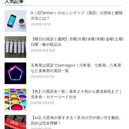
人気記事
X（旧Twitter）のセンシティブ（英語）の意味と解除
方法とは？
2026年1月1日
【曜日の英語１週間】月曜/火曜/水曜/木曜/金曜/土曜/
日曜：略や暗記法
2024年10月10日
五角形は英語でpentagon！六角形、七角形、八角形
など多角形の英語一覧
2024年11月21日
【色】の英語名一覧｜基本２３色から濃淡表現まで｜
見本色・カラーコード付き
2025年3月23日
【as】の意味が多すぎる！見分け方や使い方を解説。
読めば完全理解！
2024年2月1日