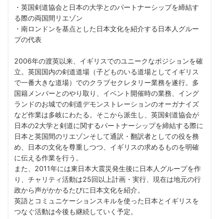
・英国剣道協会と日本の大学とのパートナーシップを締結す
る際の両国間リエゾン
・南ロンドンを基点とした日本文化を紹介する日本人グルー
プの代表
2006年の渡英以来、イギリスでのユニークなポジションを確
立。英国国内の剣道道場（子どものいる道場としてイギリス
で一番大きな道場）でのクラブセクレタリー業務を遂行。多
国籍メンバーとのやり取り、イベント開催時の業務、イング
ランドのお城での剣道デモンストレーションのオーガナイズ
など作業は多岐にわたる。そこから派生し、英国剣道協会が
日本の2大学と剣道に関するパートナーシップを締結する際に
日本と英国間のリエゾンそして通訳・翻訳者としての役を務
め、日本の文化を尊重しつつ、イギリスの求めるものを明確
に伝える作業を行う。
また、2011年には東日本大震災発生後に日本人グループを作
り、チャリティ活動は25回以上計画・実行、現在は地元の行
政から声がかかるたびに日本文化を紹介。
英語とコミュニケーションスキルを使った日本とイギリスを
つなぐ活動は今後も継続していく予定。