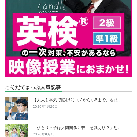
こそだてまっぷ人気記事
【大人も本気で悩む!?】小1から小6まで、地頭...
2026年1月26日
「ひとりっ子は人間関係に苦手意識あり？」思...
2026年6月15日