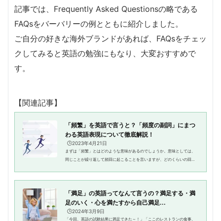
記事では、Frequently Asked Questionsの略である
FAQsをバーバリーの例とともに紹介しました。
ご自分の好きな海外ブランドがあれば、FAQsをチェッ
クしてみると英語の勉強にもなり、大変おすすめで
す。
【関連記事】
「頻繁」を英語で言うと？「頻度の副詞」にまつ
わる英語表現について徹底解説！
🕒️2023年4月21日
まずは「頻繁」とはどのような意味があるのでしょうか。意味としては、
同じことが繰り返して頻回に起こることを言いますが、どのくらいの回数
で起こるのかはっきりはしていません。しかし、「いつも」起きているこ
とが、100％の確率であるとした...
「満足」の英語ってなんて言うの？満足する・満
足のいく・心を満たすから自己満足...
🕒️2024年3月9日
「今回、英語の試験結果に満足できた～！」「ここのレストランの食事、