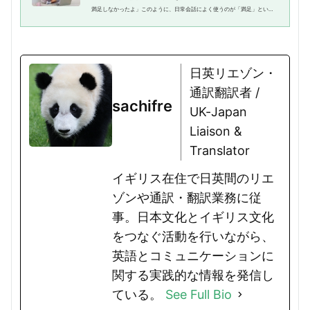
満足しなかったよ」このように、日常会話によく使うのが「満足」という
表現です。外国人も同様で、満足したかどうかに関してよく話にすること
があります。では、「満足」の...
日英リエゾン・
通訳翻訳者 /
sachifre
UK-Japan
Liaison &
Translator
イギリス在住で日英間のリエ
ゾンや通訳・翻訳業務に従
事。日本文化とイギリス文化
をつなぐ活動を行いながら、
英語とコミュニケーションに
関する実践的な情報を発信し
ている。
See Full Bio