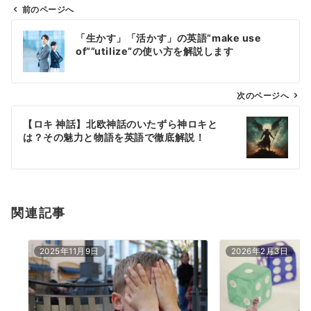
前のページへ
投
「生かす」「活かす」の英語”make use
稿
of””utilize”の使い方を解説します
ナ
ビ
ゲ
次のページへ
ー
【ロキ 神話】北欧神話のいたずら神ロキと
シ
は？その魅力と物語を英語で徹底解説！
ョ
ン
関連記事
2025年11月9日
2026年2月3日