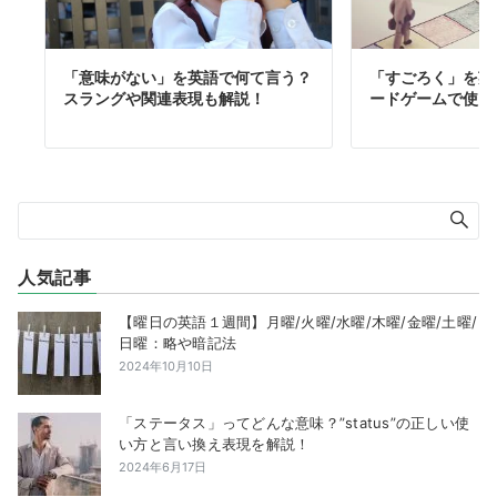
「意味がない」を英語で何て言う？
「すごろく」を英
スラングや関連表現も解説！
ードゲームで使え
人気記事
【曜日の英語１週間】月曜/火曜/水曜/木曜/金曜/土曜/
日曜：略や暗記法
2024年10月10日
「ステータス」ってどんな意味？”status”の正しい使
い方と言い換え表現を解説！
2024年6月17日