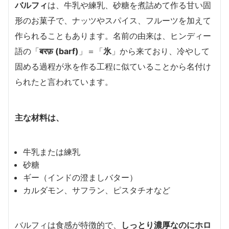
バルフィ
は、牛乳や練乳、砂糖を煮詰めて作る甘い固
形のお菓子で、ナッツやスパイス、フルーツを加えて
作られることもあります。名前の由来は、ヒンディー
語の「
बरफ़ (barf)
」＝「
氷
」から来ており、冷やして
固める過程が氷を作る工程に似ていることから名付け
られたと言われています。
主な材料は、
牛乳または練乳
砂糖
ギー（インドの澄ましバター）
カルダモン、サフラン、ピスタチオなど
バルフィは食感が特徴的で、
しっとり濃厚なのにホロ