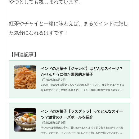
やつとしても親しまれています。
紅茶やチャイと一緒に味わえば、まるでインドに旅し
た気分になれるはずです！
【関連記事】
インドのお菓子【ジャレビ】はどんなスイーツ？
かりんとうに似た国民的お菓子
🕒️2025年4月2日
3,000～4,000年の歴史をもつと言われる国・インド。食文化ではスパイス
を多用するという特徴がありますし、インド料理は世界中で食されていま
す。ところで、皆さんはインドのお菓子についてどれほどご存知ですか？
この記事では、インドのお菓子...
インドのお菓子【ラスグッラ】ってどんなスイー
ツ？激甘のチーズボールを紹介
🕒️2025年3月9日
辛いものは徹底的に辛く、甘いものはあくまでも甘く食するのがインド流
です。そのため、インドスイーツにもとても甘いものが揃っています。皆
さんは、ラスグッラというチーズボールをご存知ですか？チーズボールな