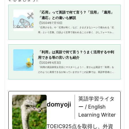
「応用」って英語で何て言う？「活用」「適用」
「適応」との違いも解説
🕒️2024年7月10日
「応用させる」や「応用が利く」など、さまざまなシーンで使われる「応
用」という言葉。口語より文章で使われることが多く、少しフォーマルな
イメージがあるため、「応用」の英語での表現を知らないという方もいる
かもしれませんね。そこで今回...
「利用」は英語で何て言う？うまく活用するや利
用できる等の言い方も紹介
🕒️2024年4月3日
「利用の英語表現を完全にマスターしよう！」皆さんは英語で「利用」を
どのように表現できるか知っていますか？この記事では、英語学習者に向
けて、利用を表す英語表現の種類や使い方、そして具体的な例文を紹介し
ます。利用に関する英語表現が...
英語学習ライタ
domyoji
ー / English
Learning Writer
TOEIC925点を取得し、外資