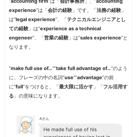
“
accounting firm
“は「
会計事務所
」、”
accounting
experience
“は「
会計の経験
」です。「
法務の経験
」
は”
legal experience
“、「
テクニカルエンジニアとし
ての経験
」は”
experience as a technical
engeneer
“、「
営業の経験
」は”
sales experience
“と
なります。
“
make full use of…
“”
take full advantage of…
“のよう
に、フレーズの中の名詞”
use
“”
advantage
“の前
に”
full
“をつけると、「
最大限に活かす
」「
フル活用す
る
」の意味になります。
Aさん
He made full use of his
experiences of having lost in