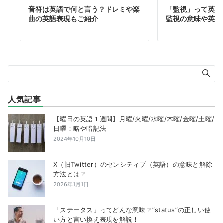
音符は英語で何と言う？ドレミや楽
「監視」って英語
曲の英語表現もご紹介
監視の意味や英語
人気記事
【曜日の英語１週間】月曜/火曜/水曜/木曜/金曜/土曜/
日曜：略や暗記法
2024年10月10日
X（旧Twitter）のセンシティブ（英語）の意味と解除
方法とは？
2026年1月1日
「ステータス」ってどんな意味？”status”の正しい使
い方と言い換え表現を解説！