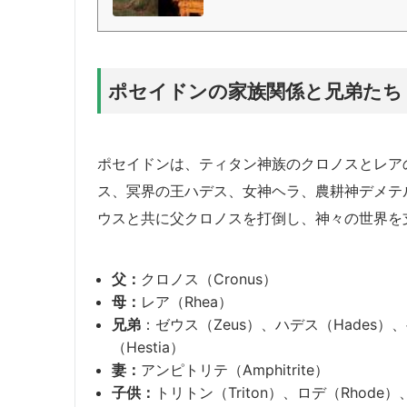
an with a sturdy build and dark beard ho
nged fisherman's spear). His R...
ポセイドンの家族関係と兄弟たち
ポセイドンは、ティタン神族のクロノスとレア
ス、冥界の王ハデス、女神ヘラ、農耕神デメテ
ウスと共に父クロノスを打倒し、神々の世界を
父：
クロノス（Cronus）
母：
レア（Rhea）
兄弟
：ゼウス（Zeus）、ハデス（Hades）、
（Hestia）
妻：
アンピトリテ（Amphitrite）
子供：
トリトン（Triton）、ロデ（Rhode）