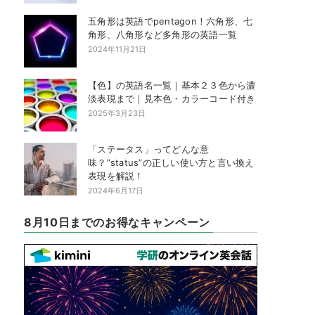
五角形は英語でpentagon！六角形、七
角形、八角形など多角形の英語一覧
2024年11月21日
【色】の英語名一覧｜基本２３色から濃
淡表現まで｜見本色・カラーコード付き
2025年3月23日
「ステータス」ってどんな意
味？”status”の正しい使い方と言い換え
表現を解説！
2024年6月17日
8月10日までのお得なキャンペーン