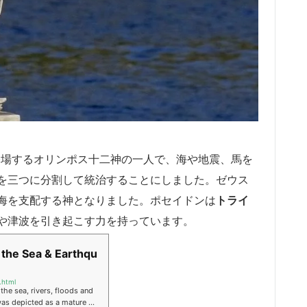
に登場するオリンポス十二神の一人で、海や地震、馬を
を三つに分割して統治することにしました。ゼウス
海を支配する神となりました。ポセイドンは
トライ
や津波を引き起こす力を持っています。
the Sea & Earthqu
.html
he sea, rivers, floods and
was depicted as a mature m