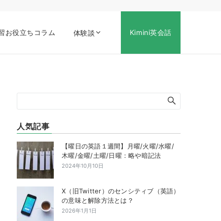
習お役立ちコラム
Kimini英会話
体験談
人気記事
【曜日の英語１週間】月曜/火曜/水曜/
木曜/金曜/土曜/日曜：略や暗記法
2024年10月10日
X（旧Twitter）のセンシティブ（英語）
の意味と解除方法とは？
2026年1月1日