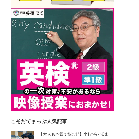
こそだてまっぷ人気記事
【大人も本気で悩む!?】小1から小6ま