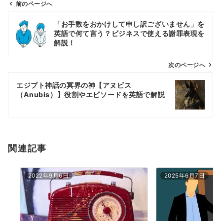
前のページへ
投
「お手数をおかけして申し訳ございません」を
稿
英語で何て言う？ビジネスで使える謝罪表現を
ナ
解説！
ビ
ゲ
次のページへ
ー
エジプト神話の冥界の神【アヌビス
シ
（Anubis）】役割やエピソードを英語で解説
ョ
ン
関連記事
2022年9月6日
2025年6月7日