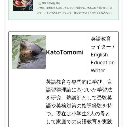
🕒️2023年4月16日
マカロンは見た目もコロンとしていて可愛いし、色もまた可愛いから「大
好き！」という人も多いでしょう。色んな味があってそれもまた人気の理
由かも知れませんね。さてこのマカロン、英語ではなんて言うのでしょう
か。そもそも「マカロン」って...
英語教育
ライター /
KatoTomomi
English
Education
Writer
英語教育を専門的に学び、言
語習得理論に基づいた学習法
を研究。塾講師として受験英
語や英検対策の指導経験を持
つ。現在は小学生2人の母と
して家庭での英語教育を実践