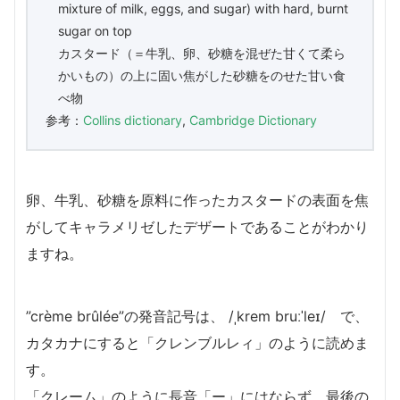
mixture of milk, eggs, and sugar) with hard, burnt
sugar on top
カスタード（＝牛乳、卵、砂糖を混ぜた甘くて柔ら
かいもの）の上に固い焦がした砂糖をのせた甘い食
べ物
参考：
Collins dictionary
,
Cambridge Dictionary
卵、牛乳、砂糖を原料に作ったカスタードの表面を焦
がしてキャラメリゼしたデザートであることがわかり
ますね。
”crème brûlée”の発音記号は、 /ˌkrem bruːˈleɪ/ で、
カタカナにすると「クレンブルレィ」のように読めま
す。
「クレーム」のように長音「ー」にはならず、最後の