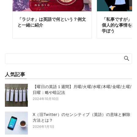
「ラジオ」は英語で何という？例文
「私事ですが」を
と一緒に紹介
個人的な事情を説
学ぼう
人気記事
【曜日の英語１週間】月曜/火曜/水曜/木曜/金曜/土曜/
日曜：略や暗記法
2024年10月10日
X（旧Twitter）のセンシティブ（英語）の意味と解除
方法とは？
2026年1月1日