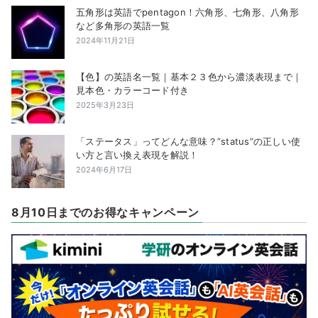
五角形は英語でpentagon！六角形、七角形、八角形
など多角形の英語一覧
2024年11月21日
【色】の英語名一覧｜基本２３色から濃淡表現まで｜
見本色・カラーコード付き
2025年3月23日
「ステータス」ってどんな意味？”status”の正しい使
い方と言い換え表現を解説！
2024年6月17日
8月10日までのお得なキャンペーン